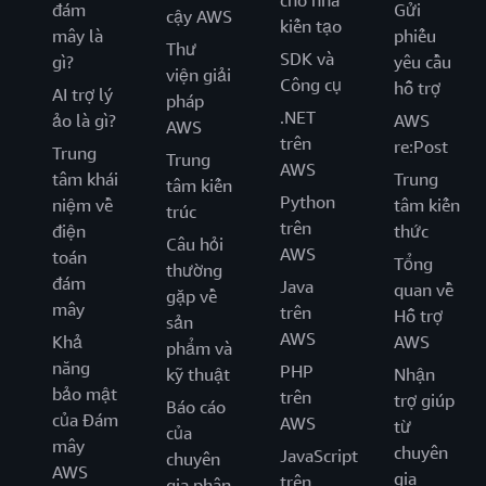
cho nhà
đám
Gửi
cậy AWS
kiến tạo
mây là
phiếu
Thư
SDK và
gì?
yêu cầu
viện giải
Công cụ
hỗ trợ
AI trợ lý
pháp
.NET
ảo là gì?
AWS
AWS
trên
re:Post
Trung
Trung
AWS
tâm khái
Trung
tâm kiến
Python
niệm về
tâm kiến
trúc
trên
điện
thức
Câu hỏi
AWS
toán
Tổng
thường
đám
Java
quan về
gặp về
mây
trên
Hỗ trợ
sản
AWS
Khả
AWS
phẩm và
năng
PHP
kỹ thuật
Nhận
bảo mật
trên
trợ giúp
Báo cáo
của Đám
AWS
từ
của
mây
chuyên
JavaScript
chuyên
AWS
gia
trên
gia phân