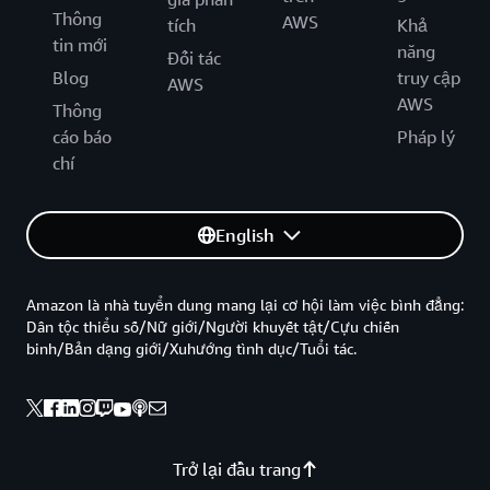
Thông
AWS
tích
Khả
tin mới
năng
Đối tác
Blog
truy cập
AWS
AWS
Thông
cáo báo
Pháp lý
chí
English
Amazon là nhà tuyển dung mang lại cơ hội làm việc bình đẳng:
Dân tộc thiểu số/Nữ giới/Người khuyết tật/Cựu chiến
binh/Bản dạng giới/Xuhướng tình dục/Tuổi tác.
Trở lại đầu trang