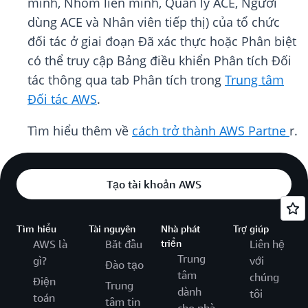
minh, Nhóm liên minh, Quản lý ACE, Người
dùng ACE và Nhân viên tiếp thị) của tổ chức
đối tác ở giai đoạn Đã xác thực hoặc Phân biệt
có thể truy cập Bảng điều khiển Phân tích Đối
tác thông qua tab Phân tích trong
Trung tâm
Đối tác AWS
.
Tìm hiểu thêm về
cách trở thành AWS Partne
r.
Tạo tài khoản AWS
Tìm hiểu
Tài nguyên
Nhà phát
Trợ giúp
AWS là
Bắt đầu
triển
Liên hệ
Trung
gì?
với
Đào tạo
tâm
chúng
Điện
Trung
dành
tôi
toán
tâm tin