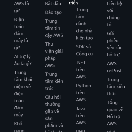
AWS là
Bắt đầu
triển
Liên hệ
Trung
gì?
với
Đào tạo
tâm
chúng
Điện
Trung
dành
tôi
toán
tâm tin
cho nhà
đám
Gửi
cậy AWS
kiến tạo
mây là
phiếu
Thư
SDK và
gì?
yêu cầu
viện giải
Công cụ
hỗ trợ
AI trợ lý
pháp
.NET
ảo là gì?
AWS
AWS
trên
re:Post
Trung
Trung
AWS
tâm khái
Trung
tâm kiến
Python
niệm về
tâm kiến
trúc
trên
điện
thức
Câu hỏi
AWS
toán
Tổng
thường
đám
Java
quan về
gặp về
mây
trên
Hỗ trợ
sản
AWS
Khả
AWS
phẩm và
năng
PHP