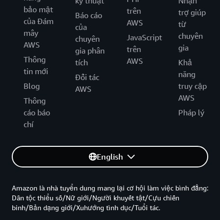
kỹ thuật
Nhận
bảo mật
trên
trợ giúp
Báo cáo
của Đám
AWS
từ
của
mây
chuyên
JavaScript
chuyên
AWS
gia
trên
gia phân
Thông
AWS
tích
Khả
tin mới
năng
Đối tác
Blog
truy cập
AWS
AWS
Thông
cáo báo
Pháp lý
chí
English
Amazon là nhà tuyển dung mang lại cơ hội làm việc bình đẳng:
Dân tộc thiểu số/Nữ giới/Người khuyết tật/Cựu chiến
binh/Bản dạng giới/Xuhướng tình dục/Tuổi tác.