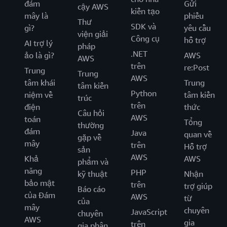
đám
Gửi
cậy AWS
kiến tạo
mây là
phiếu
Thư
SDK và
gì?
yêu cầu
viện giải
Công cụ
hỗ trợ
AI trợ lý
pháp
.NET
ảo là gì?
AWS
AWS
trên
re:Post
Trung
Trung
AWS
tâm khái
Trung
tâm kiến
Python
niệm về
tâm kiến
trúc
trên
điện
thức
Câu hỏi
AWS
toán
Tổng
thường
đám
Java
quan về
gặp về
mây
trên
Hỗ trợ
sản
AWS
Khả
AWS
phẩm và
năng
PHP
kỹ thuật
Nhận
bảo mật
trên
trợ giúp
Báo cáo
của Đám
AWS
từ
của
mây
chuyên
JavaScript
chuyên
AWS
gia
trên
gia phân