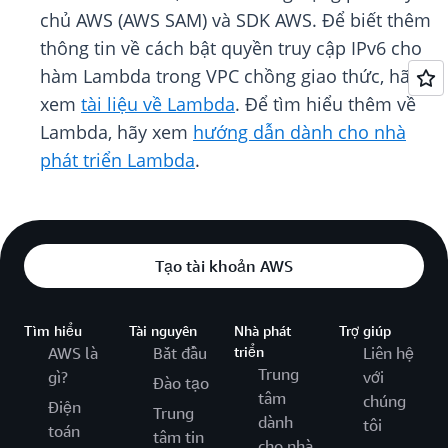
chủ AWS (AWS SAM) và SDK AWS. Để biết thêm
thông tin về cách bật quyền truy cập IPv6 cho
hàm Lambda trong VPC chồng giao thức, hãy
xem
tài liệu về Lambda
. Để tìm hiểu thêm về
Lambda, hãy xem
hướng dẫn dành cho nhà
phát triển Lambda
.
Tạo tài khoản AWS
Tìm hiểu
Tài nguyên
Nhà phát
Trợ giúp
AWS là
Bắt đầu
triển
Liên hệ
Trung
gì?
với
Đào tạo
tâm
chúng
Điện
Trung
dành
tôi
toán
tâm tin
cho nhà