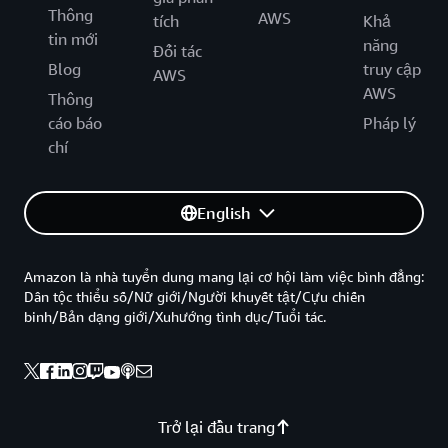
Thông
AWS
tích
Khả
tin mới
năng
Đối tác
Blog
truy cập
AWS
AWS
Thông
cáo báo
Pháp lý
chí
English
Amazon là nhà tuyển dung mang lại cơ hội làm việc bình đẳng:
Dân tộc thiểu số/Nữ giới/Người khuyết tật/Cựu chiến
binh/Bản dạng giới/Xuhướng tình dục/Tuổi tác.
Trở lại đầu trang