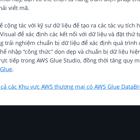
ải viết mã.
 cộng tác với kỹ sư dữ liệu để tạo ra các tác vụ tích 
sual để xác định các kết nối với dữ liệu và đặt thứ tự
 trải nghiệm chuẩn bị dữ liệu để xác định quá trình c
hể nhập “công thức” dọn dẹp và chuẩn bị dữ liệu hiệ
trực tiếp trong AWS Glue Studio, đồng thời tăng quy 
 Glue
.
t cả các Khu vực AWS thương mại có AWS Glue DataB