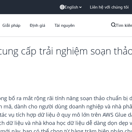
English
Liên hệ với chúng tôi
Giải pháp
Định giá
Tài nguyên
Tìm kiế
cung cấp trải nghiệm soạn thảo
ng bố ra mắt rộng rãi tính năng soạn thảo chuẩn bị d
mã, dành cho người dùng doanh nghiệp và nhà phân t
tác vụ tích hợp dữ liệu ở quy mô lớn trên AWS Glue 
ích dữ liệu và nhà khoa học dữ liệu dễ dàng dọn dẹp 
m mới này, bạn có thể chọn từ hàng trăm biện pháp c