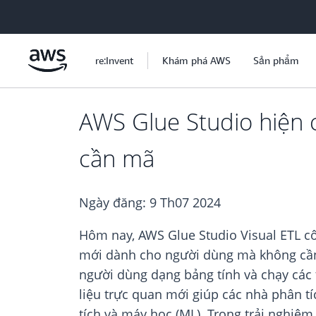
Chuyển đến nội dung chính
re:Invent
Khám phá AWS
Sản phẩm
AWS Glue Studio hiện 
cần mã
Ngày đăng:
9 Th07 2024
Hôm nay, AWS Glue Studio Visual ETL cô
mới dành cho người dùng mà không cần 
người dùng dạng bảng tính và chạy các 
liệu trực quan mới giúp các nhà phân t
tích và máy học (ML). Trong trải nghiệ