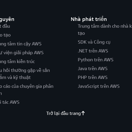
nguyên
Nhà phát triển
t đầu
Trung tâm dành cho nhà k
tạo
o tạo
SDK và Công cụ
ung tâm tin cậy AWS
.NET trên AWS
ư viện giải pháp AWS
Python trên AWS
ung tâm kiến trúc
Java trên AWS
u hỏi thường gặp về sản
ẩm và kỹ thuật
PHP trên AWS
o cáo của chuyên gia phân
JavaScript trên AWS
h
i tác AWS
Trở lại đầu trang