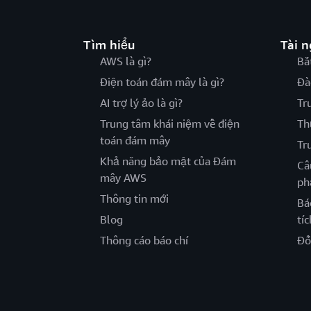
Tìm hiểu
Tài 
AWS là gì?
Bắ
Điện toán đám mây là gì?
Đà
AI trợ lý ảo là gì?
Tr
Trung tâm khái niệm về điện
Th
toán đám mây
Tr
Khả năng bảo mật của Đám
Câ
mây AWS
ph
Thông tin mới
Bá
Blog
tíc
Thông cáo báo chí
Đố