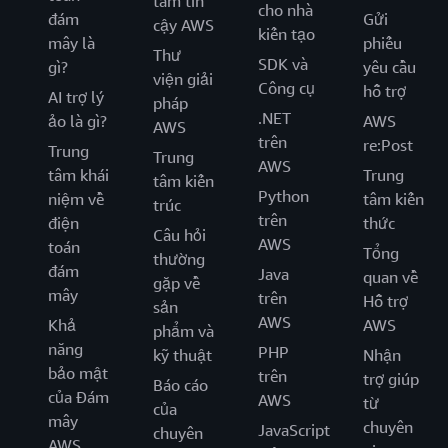
tâm tin
cho nhà
đám
Gửi
cậy AWS
kiến tạo
mây là
phiếu
Thư
SDK và
gì?
yêu cầu
viện giải
Công cụ
hỗ trợ
AI trợ lý
pháp
.NET
ảo là gì?
AWS
AWS
trên
re:Post
Trung
Trung
AWS
tâm khái
Trung
tâm kiến
Python
niệm về
tâm kiến
trúc
trên
điện
thức
Câu hỏi
AWS
toán
Tổng
thường
đám
Java
quan về
gặp về
mây
trên
Hỗ trợ
sản
AWS
Khả
AWS
phẩm và
năng
PHP
kỹ thuật
Nhận
bảo mật
trên
trợ giúp
Báo cáo
của Đám
AWS
từ
của
mây
chuyên
JavaScript
chuyên
AWS