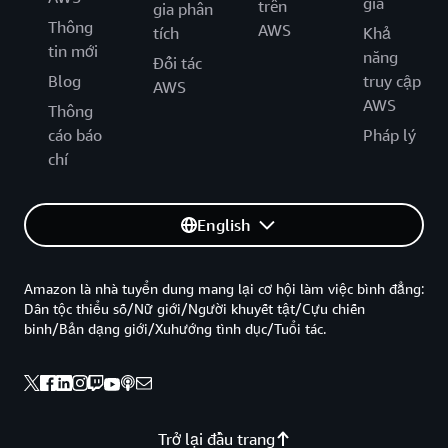
gia
trên
gia phân
Thông
AWS
tích
Khả
tin mới
năng
Đối tác
Blog
truy cập
AWS
AWS
Thông
cáo báo
Pháp lý
chí
English
Amazon là nhà tuyển dung mang lại cơ hội làm việc bình đẳng:
Dân tộc thiểu số/Nữ giới/Người khuyết tật/Cựu chiến
binh/Bản dạng giới/Xuhướng tình dục/Tuổi tác.
Trở lại đầu trang