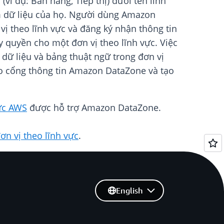
(ví dụ: Bán hàng, Tiếp thị) dưới tên lĩnh
óm dữ liệu của họ. Người dùng Amazon
ị theo lĩnh vực và đăng ký nhận thông tin
ủy quyền cho một đơn vị theo lĩnh vực. Việc
dữ liệu và bảng thuật ngữ trong đơn vị
ào cổng thông tin Amazon DataZone và tạo
ực AWS
được hỗ trợ Amazon DataZone.
đơn vị theo lĩnh vực
.
English