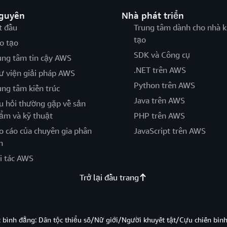
nguyên
Nhà phát triển
t đầu
Trung tâm dành cho nhà k
tạo
o tạo
SDK và Công cụ
ung tâm tin cậy AWS
.NET trên AWS
ư viện giải pháp AWS
Python trên AWS
ung tâm kiến trúc
Java trên AWS
u hỏi thường gặp về sản
ẩm và kỹ thuật
PHP trên AWS
o cáo của chuyên gia phân
JavaScript trên AWS
h
i tác AWS
Trở lại đầu trang
̣c bình đẳng: Dân tộc thiểu số/Nữ giới/Người khuyết tật/Cựu chiến bi