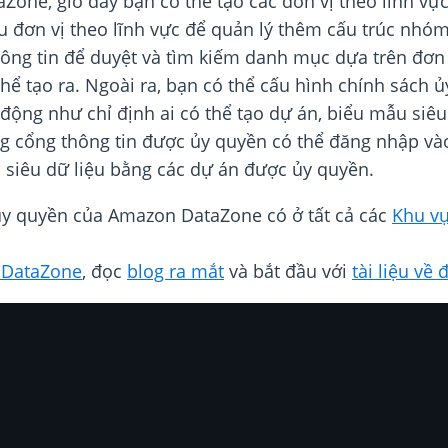
Zone, giờ đây bạn có thể tạo các đơn vị theo lĩnh vực 
ữu đơn vị theo lĩnh vực để quản lý thêm cấu trúc nh
ng tin để duyệt và tìm kiếm danh mục dựa trên đơn v
thể tạo ra. Ngoài ra, bạn có thể cấu hình chính sách 
ộng như chỉ định ai có thể tạo dự án, biểu mẫu siêu 
ùng cổng thông tin được ủy quyền có thể đăng nhập v
 siêu dữ liệu bằng các dự án được ủy quyền.
 ủy quyền của Amazon DataZone có ở tất cả các
Khu v
DataZone
, đọc
blog ra mắt
và bắt đầu với
tài liệu về 