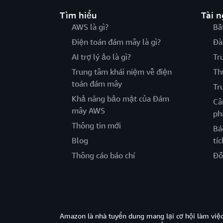
Tìm hiểu
Tài 
AWS là gì?
Bắ
Điện toán đám mây là gì?
Đà
AI trợ lý ảo là gì?
Tr
Trung tâm khái niệm về điện
Th
toán đám mây
Tr
Khả năng bảo mật của Đám
Câ
mây AWS
ph
Thông tin mới
Bá
Blog
tíc
Thông cáo báo chí
Đố
Amazon là nhà tuyển dung mang lại cơ hội làm viê