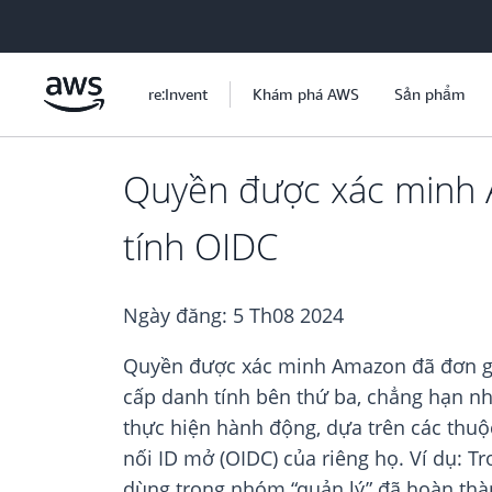
Chuyển đến nội dung chính
re:Invent
Khám phá AWS
Sản phẩm
Quyền được xác minh A
tính OIDC
Ngày đăng:
5 Th08 2024
Quyền được xác minh Amazon đã đơn giản
cấp danh tính bên thứ ba, chẳng hạn nh
thực hiện hành động, dựa trên các thuộ
nối ID mở (OIDC) của riêng họ. Ví dụ: 
dùng trong nhóm “quản lý” đã hoàn thàn