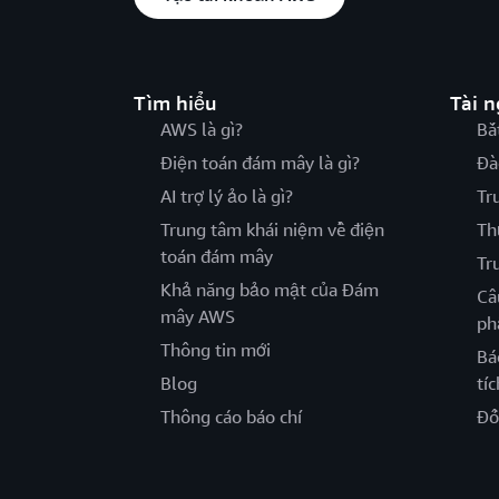
Tìm hiểu
Tài 
AWS là gì?
Bắ
Điện toán đám mây là gì?
Đà
AI trợ lý ảo là gì?
Tr
Trung tâm khái niệm về điện
Th
toán đám mây
Tr
Khả năng bảo mật của Đám
Câ
mây AWS
ph
Thông tin mới
Bá
Blog
tíc
Thông cáo báo chí
Đố