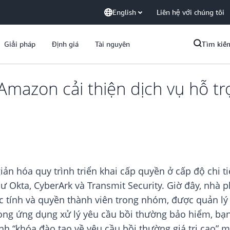
English
Liên hệ với chúng tôi
Giải pháp
Định giá
Tài nguyên
Tìm kiế
mazon cải thiện dịch vụ hỗ t
 hóa quy trình triển khai cấp quyền ở cấp độ chi ti
ư Okta, CyberArk và Transmit Security. Giờ đây, nhà 
c tính và quyền thành viên trong nhóm, được quản lý 
Trong ứng dụng xử lý yêu cầu bồi thường bảo hiểm, bạ
h “khóa đào tạo về yêu cầu bồi thường giá trị cao” 