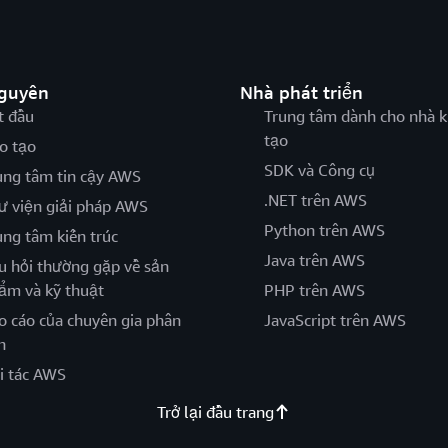
nguyên
Nhà phát triển
t đầu
Trung tâm dành cho nhà k
tạo
o tạo
SDK và Công cụ
ung tâm tin cậy AWS
.NET trên AWS
ư viện giải pháp AWS
Python trên AWS
ung tâm kiến trúc
Java trên AWS
u hỏi thường gặp về sản
ẩm và kỹ thuật
PHP trên AWS
o cáo của chuyên gia phân
JavaScript trên AWS
h
i tác AWS
Trở lại đầu trang