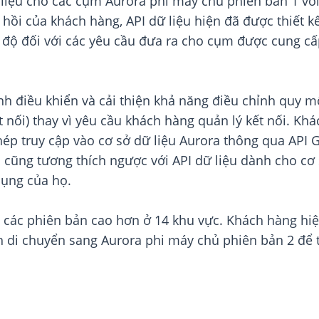
 liệu cho các cụm Aurora phi máy chủ phiên bản 1 với
 hồi của khách hàng, API dữ liệu hiện đã được thiết k
ốc độ đối với các yêu cầu đưa ra cho cụm được cung c
rình điều khiển và cải thiện khả năng điều chỉnh quy
ết nối) thay vì yêu cầu khách hàng quản lý kết nối. Kh
hép truy cập vào cơ sở dữ liệu Aurora thông qua API
lại cũng tương thích ngược với API dữ liệu dành cho c
dụng của họ.
à các phiên bản cao hơn ở 14 khu vực. Khách hàng hi
di chuyển sang Aurora phi máy chủ phiên bản 2 để tậ