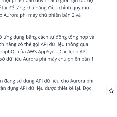
 một phiên bản duy nhất ở giới hạn tốc độ
ế lại để tăng khả năng điều chỉnh quy mô.
ấp Aurora phi máy chủ phiên bản 2 và
 mô ứng dụng bằng cách tự động tổng hợp và
ách hàng có thể gọi API dữ liệu thông qua
 GraphQL của AWS AppSync. Các lệnh API
ơ sở dữ liệu Aurora phi máy chủ phiên bản 1
ện đang sử dụng API dữ liệu cho Aurora phi
n dụng API dữ liệu được thiết kế lại. Đọc