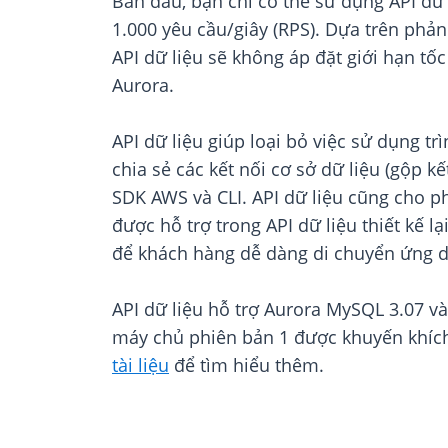
Ban đầu, bạn chỉ có thể sử dụng API dữ
1.000 yêu cầu/giây (RPS). Dựa trên phản
API dữ liệu sẽ không áp đặt giới hạn t
Aurora.
API dữ liệu giúp loại bỏ việc sử dụng t
chia sẻ các kết nối cơ sở dữ liệu (gộp k
SDK AWS và CLI. API dữ liệu cũng cho p
được hỗ trợ trong API dữ liệu thiết kế 
để khách hàng dễ dàng di chuyển ứng 
API dữ liệu hỗ trợ Aurora MySQL 3.07 v
máy chủ phiên bản 1 được khuyến khích 
tài liệu
để tìm hiểu thêm.