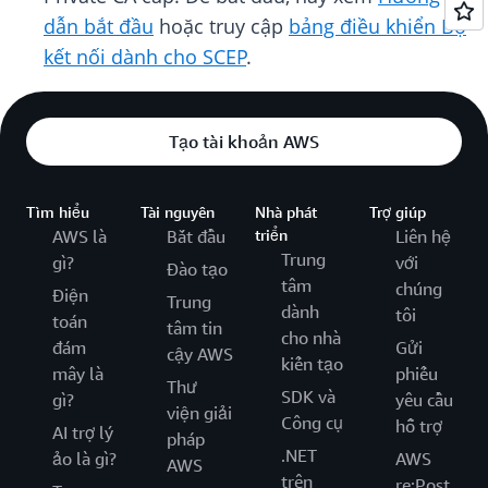
dẫn bắt đầu
hoặc truy cập
bảng điều khiển Bộ
kết nối dành cho SCEP
.
Tạo tài khoản AWS
Tìm hiểu
Tài nguyên
Nhà phát
Trợ giúp
AWS là
Bắt đầu
triển
Liên hệ
Trung
gì?
với
Đào tạo
tâm
chúng
Điện
Trung
dành
tôi
toán
tâm tin
cho nhà
đám
Gửi
cậy AWS
kiến tạo
mây là
phiếu
Thư
SDK và
gì?
yêu cầu
viện giải
Công cụ
hỗ trợ
AI trợ lý
pháp
.NET
ảo là gì?
AWS
AWS
trên
re:Post