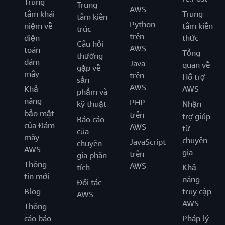
Trung
Trung
AWS
tâm khái
Trung
tâm kiến
Python
niệm về
tâm kiến
trúc
trên
điện
thức
Câu hỏi
AWS
toán
Tổng
thường
đám
Java
quan về
gặp về
mây
trên
Hỗ trợ
sản
AWS
Khả
AWS
phẩm và
năng
PHP
kỹ thuật
Nhận
bảo mật
trên
trợ giúp
Báo cáo
của Đám
AWS
từ
của
mây
chuyên
JavaScript
chuyên
AWS
gia
trên
gia phân
Thông
AWS
tích
Khả
tin mới
năng
Đối tác
Blog
truy cập
AWS
AWS
Thông
cáo báo
Pháp lý