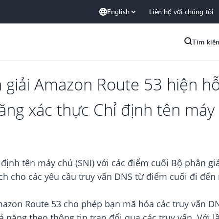
English
Liên hệ với chúng tôi
Tìm kiế
 giải Amazon Route 53 hiện hỗ
ăng xác thực Chỉ định tên máy 
 định tên máy chủ (SNI) với các điểm cuối Bộ phân g
ích cho các yêu cầu truy vấn DNS từ điểm cuối đi đến
mazon Route 53 cho phép bạn mã hóa các truy vấn D
 năng theo thông tin trao đổi qua các truy vấn. Với lầ