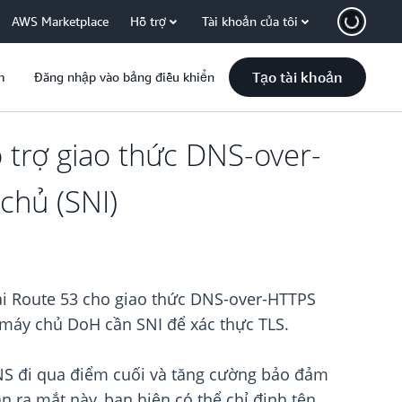
AWS Marketplace
Hỗ trợ
Tài khoản của tôi
Tạo tài khoản
m
Đăng nhập vào bảng điều khiển
 trợ giao thức DNS-over-
chủ (SNI)
iải Route 53 cho giao thức DNS-over-HTTPS
 máy chủ DoH cần SNI để xác thực TLS.
NS đi qua điểm cuối và tăng cường bảo đảm
n ra mắt này, bạn hiện có thể chỉ định tên