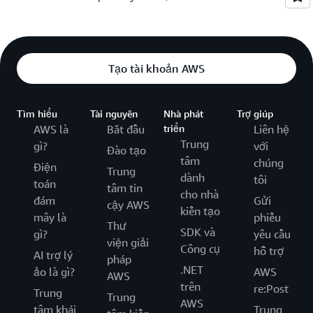
Tạo tài khoản AWS
Tìm hiểu
Tài nguyên
Nhà phát
Trợ giúp
AWS là
Bắt đầu
triển
Liên hệ
Trung
gì?
với
Đào tạo
tâm
chúng
Điện
Trung
dành
tôi
toán
tâm tin
cho nhà
đám
Gửi
cậy AWS
kiến tạo
mây là
phiếu
Thư
SDK và
gì?
yêu cầu
viện giải
Công cụ
hỗ trợ
AI trợ lý
pháp
.NET
ảo là gì?
AWS
AWS
trên
re:Post
Trung
Trung
AWS
tâm khái
Trung