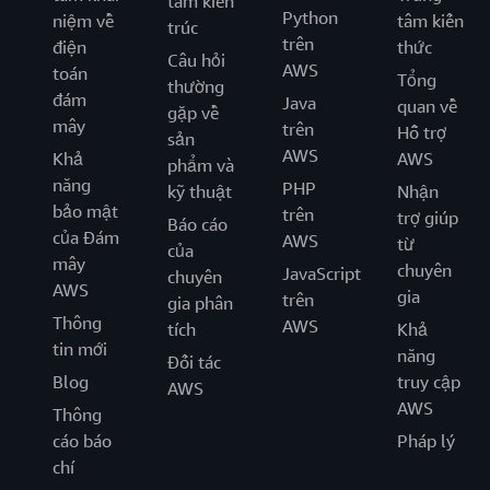
tâm kiến
Python
niệm về
tâm kiến
trúc
trên
điện
thức
Câu hỏi
AWS
toán
Tổng
thường
đám
Java
quan về
gặp về
mây
trên
Hỗ trợ
sản
AWS
Khả
AWS
phẩm và
năng
PHP
kỹ thuật
Nhận
bảo mật
trên
trợ giúp
Báo cáo
của Đám
AWS
từ
của
mây
chuyên
JavaScript
chuyên
AWS
gia
trên
gia phân
Thông
AWS
tích
Khả
tin mới
năng
Đối tác
Blog
truy cập
AWS
AWS
Thông
cáo báo
Pháp lý
chí