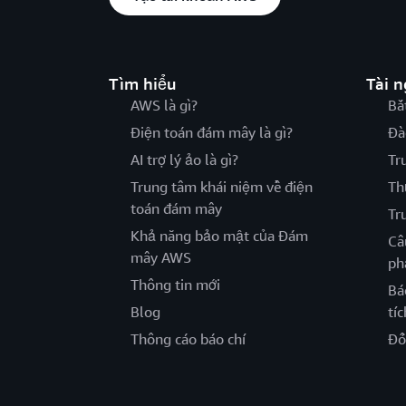
Tìm hiểu
Tài 
AWS là gì?
Bắ
Điện toán đám mây là gì?
Đà
AI trợ lý ảo là gì?
Tr
Trung tâm khái niệm về điện
Th
toán đám mây
Tr
Khả năng bảo mật của Đám
Câ
mây AWS
ph
Thông tin mới
Bá
Blog
tíc
Thông cáo báo chí
Đố