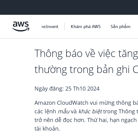
Chuyển đến nội dung chính
re:Invent
Khám phá AWS
Sản phẩm
Thông báo về việc tăng
thường trong bản ghi 
Ngày đăng:
25 Th10 2024
Amazon CloudWatch vui mừng thông báo 
các lệnh
mẫu
và
khác biệt
trong Thông t
trở nên dễ đọc hơn. Thứ hai, hạn ngạch
tài khoản.