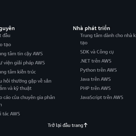
nguyên
Nhà phát triển
t đầu
Trung tâm dành cho nhà k
tạo
o tạo
SDK và Công cụ
ung tâm tin cậy AWS
.NET trên AWS
ư viện giải pháp AWS
Python trên AWS
ung tâm kiến trúc
Java trên AWS
u hỏi thường gặp về sản
ẩm và kỹ thuật
PHP trên AWS
o cáo của chuyên gia phân
JavaScript trên AWS
h
i tác AWS
Trở lại đầu trang