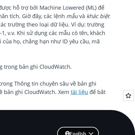
được hỗ trợ bởi Machine Lowered (ML) để
n tích. Giờ đây, các lệnh
mẫu
và
khác biệt
c trường theo loại dữ liệu. Ví dụ: trường
-1, v.v. Khi sử dụng các mẫu có tên, khách
i của họ, chẳng hạn như ID yêu cầu, mã
g trong bản ghi CloudWatch.
trong Thông tin chuyên sâu về bản ghi
 về bản ghi CloudWatch. Xem
tài liệu
để bắt
English