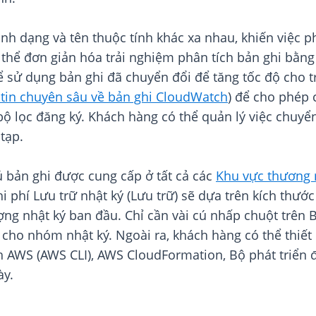
nh dạng và tên thuộc tính khác xa nhau, khiến việc p
thể đơn giản hóa trải nghiệm phân tích bản ghi bằng 
ể sử dụng bản ghi đã chuyển đổi để tăng tốc độ cho 
tin chuyên sâu về bản ghi CloudWatch
) để cho phép 
 bộ lọc đăng ký. Khách hàng có thể quản lý việc chuy
tạp.
 bản ghi được cung cấp ở tất cả các
Khu vực thương
i phí Lưu trữ nhật ký (Lưu trữ) sẽ dựa trên kích thướ
ợng nhật ký ban đầu. Chỉ cần vài cú nhấp chuột trê
 cho nhóm nhật ký. Ngoài ra, khách hàng có thể thiết
h AWS (AWS CLI), AWS CloudFormation, Bộ phát triể
ày.