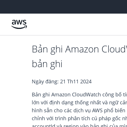
Chuyển đến nội dung chính
Bản ghi Amazon CloudW
bản ghi
Ngày đăng:
21 Th11 2024
Bản ghi Amazon CloudWatch công bố tín
lớn với định dạng thống nhất và ngữ c
hình sẵn cho các dịch vụ AWS phổ biế
chỉnh với trình phân tích cú pháp gốc n
accountId và region vào bản ghi của mì