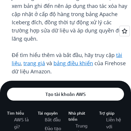
xem bản ghi đến nên áp dụng thao tác xóa hay
cập nhật ở cấp độ hàng trong bảng Apache
Iceberg đích, đồng thời tự động xử lý các
trường hợp sửa dữ liệu và áp dụng quyền được
lãng quên.
Để tìm hiểu thêm và bắt đầu, hãy truy cập
tài
liệu
,
trang giá
và
bảng điều khiển
của Firehose
dữ liệu Amazon.
Tạo tài khoản AWS
Tìm hiểu
Tài nguyên
Nhà phát
Trợ giúp
AWS là
Bắt đầu
triển
Liên hệ
Trung
gì?
với
Đào tạo