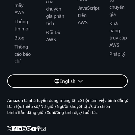
của
mây
chuyên
JavaScript
chuyên
AWS
gia
trên
gia phân
Thông
AWS
tích
Khả
tin mới
năng
Đối tác
Blog
truy cập
AWS
AWS
Thông
cáo báo
Pháp lý
chí
English
Amazon là nhà tuyển dung mang lại cơ hội làm việc bình đẳng:
Dân tộc thiểu số/Nữ giới/Người khuyết tật/Cựu chiến
binh/Bản dạng giới/Xuhướng tình dục/Tuổi tác.