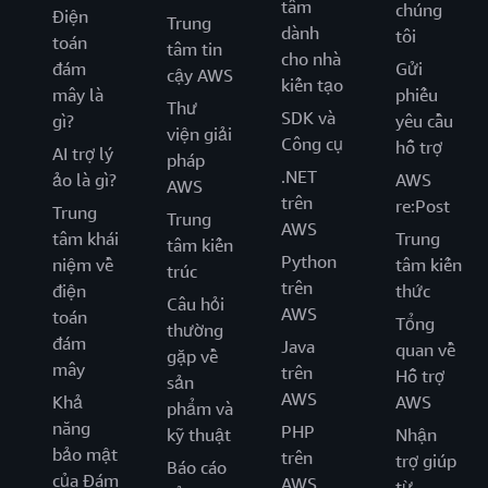
tâm
chúng
Điện
Trung
dành
tôi
toán
tâm tin
cho nhà
đám
Gửi
cậy AWS
kiến tạo
mây là
phiếu
Thư
SDK và
gì?
yêu cầu
viện giải
Công cụ
hỗ trợ
AI trợ lý
pháp
.NET
ảo là gì?
AWS
AWS
trên
re:Post
Trung
Trung
AWS
tâm khái
Trung
tâm kiến
Python
niệm về
tâm kiến
trúc
trên
điện
thức
Câu hỏi
AWS
toán
Tổng
thường
đám
Java
quan về
gặp về
mây
trên
Hỗ trợ
sản
AWS
Khả
AWS
phẩm và
năng
PHP
kỹ thuật
Nhận
bảo mật
trên
trợ giúp
Báo cáo
của Đám
AWS
từ