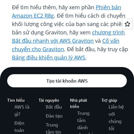
Để tìm hiểu thêm, hãy xem phần
Phiên bản
Amazon EC2 R8g
. Để tìm hiểu cách di chuyển
khối lượng công việc của bạn sang các phiên
bản sử dụng Graviton, hãy xem
chương trình
Bắt đầu nhanh với AWS Graviton
và
Cố vấn
chuyển cho Graviton
. Để bắt đầu, hãy truy cập
Bảng điều khiển quản lý AWS
.
Tạo tài khoản AWS
Tìm hiểu
Tài nguyên
Nhà phát
Trợ giúp
AWS là
Bắt đầu
triển
Liên hệ
Trung
gì?
với
Đào tạo
tâm
chúng
Điện
Trung
dành
tôi
toán
tâm tin