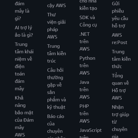
cho nhà
đám
Gửi
cậy AWS
kiến tạo
mây là
phiếu
Thư
SDK và
gì?
yêu cầu
viện giải
Công cụ
hỗ trợ
AI trợ lý
pháp
.NET
ảo là gì?
AWS
AWS
trên
re:Post
Trung
Trung
AWS
tâm khái
Trung
tâm kiến
Python
niệm về
tâm kiến
trúc
trên
điện
thức
Câu hỏi
AWS
toán
Tổng
thường
đám
Java
quan về
gặp về
mây
trên
Hỗ trợ
sản
AWS
Khả
AWS
phẩm và
năng
PHP
kỹ thuật
Nhận
bảo mật
trên
trợ giúp
Báo cáo
của Đám
AWS
từ
của
mây
chuyên
JavaScript
chuyên
AWS
gia
trên