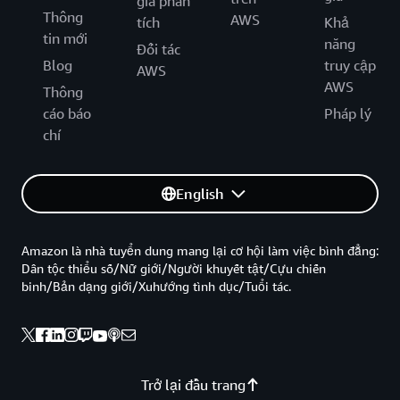
gia phân
Thông
AWS
tích
Khả
tin mới
năng
Đối tác
Blog
truy cập
AWS
AWS
Thông
cáo báo
Pháp lý
chí
English
Amazon là nhà tuyển dung mang lại cơ hội làm việc bình đẳng:
Dân tộc thiểu số/Nữ giới/Người khuyết tật/Cựu chiến
binh/Bản dạng giới/Xuhướng tình dục/Tuổi tác.
Trở lại đầu trang