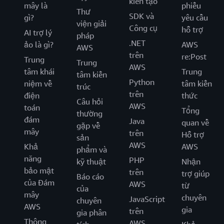
kiến tạo
mây là
phiếu
Thư
SDK và
gì?
yêu cầu
viện giải
Công cụ
hỗ trợ
AI trợ lý
pháp
.NET
ảo là gì?
AWS
AWS
trên
re:Post
Trung
Trung
AWS
tâm khái
Trung
tâm kiến
Python
niệm về
tâm kiến
trúc
trên
điện
thức
Câu hỏi
AWS
toán
Tổng
thường
đám
Java
quan về
gặp về
mây
trên
Hỗ trợ
sản
AWS
Khả
AWS
phẩm và
năng
PHP
kỹ thuật
Nhận
bảo mật
trên
trợ giúp
Báo cáo
của Đám
AWS
từ
của
mây
chuyên
JavaScript
chuyên
AWS
gia
trên
gia phân
Thông
AWS