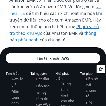
Amazon EMR 7.4 hiện được cung cấp ở tất cả
các khu vực có Amazon EMR. Vui lòng xem
tài
liệu TLS
để tìm hiểu cách kích hoạt mã hóa khi
truyền dữ liệu cho các cụm Amazon EMR. Hãy
xem thêm thông tin chi tiết trong
Phạm vi hỗ
trợ theo khu vực
của Amazon EMR và
thông
báo phát hành
của chúng tôi.
Tạo tài khoản AWS
Tìm hiểu
Tài nguyên
Nhà phát
Trợ giúp
AWS là
Bắt đầu
triển
Liên hệ
Trung
gì?
với
Đào tạo
tâm
chúng
Điện
Trung
dành
tôi
toán
tâm tin
cho nhà
đám
Gửi
cậy AWS