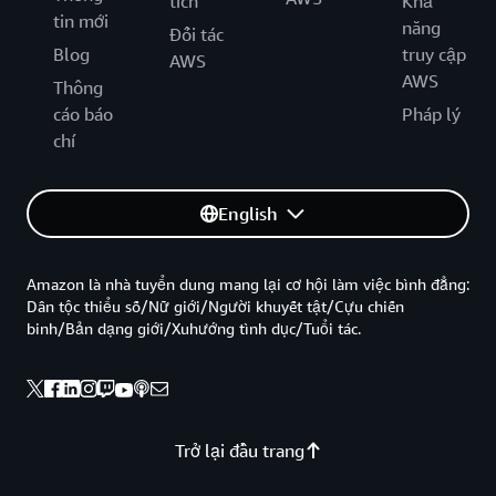
tích
Khả
tin mới
năng
Đối tác
Blog
truy cập
AWS
AWS
Thông
cáo báo
Pháp lý
chí
English
Amazon là nhà tuyển dung mang lại cơ hội làm việc bình đẳng:
Dân tộc thiểu số/Nữ giới/Người khuyết tật/Cựu chiến
binh/Bản dạng giới/Xuhướng tình dục/Tuổi tác.
Trở lại đầu trang