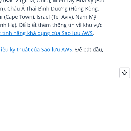
(Bắc Virginia, Ohio), Miền Tây Hoa Kỳ (Bắc
olm), Châu Á Thái Bình Dương (Hồng Kông,
i (Cape Town), Israel (Tel Aviv), Nam Mỹ
nh Hạ). Để biết thêm thông tin về khu vực
g tính năng khả dụng của Sao lưu AWS
.
 liệu kỹ thuật của Sao lưu AWS
. Để bắt đầu,