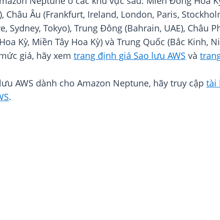
Amazon Neptune ở các khu vực sau: Miền Đông Hoa Kỳ 
), Châu Âu (Frankfurt, Ireland, London, Paris, Stockh
e, Sydney, Tokyo), Trung Đông (Bahrain, UAE), Châu Ph
oa Kỳ, Miền Tây Hoa Kỳ) và Trung Quốc (Bắc Kinh, Ni
 mức giá, hãy xem
trang định giá Sao lưu AWS
và
tran
o lưu AWS dành cho Amazon Neptune, hãy truy cập
tài
WS
.