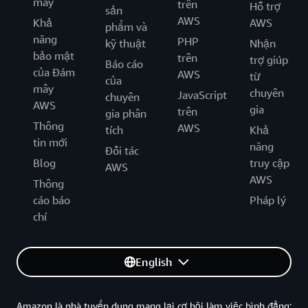
mây
trên
Hỗ trợ
sản
AWS
Khả
AWS
phẩm và
năng
PHP
kỹ thuật
Nhận
bảo mật
trên
trợ giúp
Báo cáo
của Đám
AWS
từ
của
mây
chuyên
JavaScript
chuyên
AWS
gia
trên
gia phân
Thông
AWS
tích
Khả
tin mới
năng
Đối tác
Blog
truy cập
AWS
AWS
Thông
cáo báo
Pháp lý
chí
English
Amazon là nhà tuyển dung mang lại cơ hội làm việc bình đẳng: