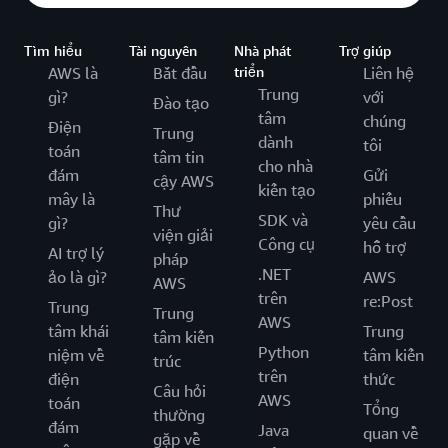
Tìm hiểu
Tài nguyên
Nhà phát
Trợ giúp
AWS là
Bắt đầu
triển
Liên hệ
Trung
gì?
với
Đào tạo
tâm
chúng
Điện
Trung
dành
tôi
toán
tâm tin
cho nhà
đám
Gửi
cậy AWS
kiến tạo
mây là
phiếu
Thư
SDK và
gì?
yêu cầu
viện giải
Công cụ
hỗ trợ
AI trợ lý
pháp
.NET
ảo là gì?
AWS
AWS
trên
re:Post
Trung
Trung
AWS
tâm khái
Trung
tâm kiến
Python
niệm về
tâm kiến
trúc
trên
điện
thức
Câu hỏi
AWS
toán
Tổng
thường
đám
Java
quan về
gặp về