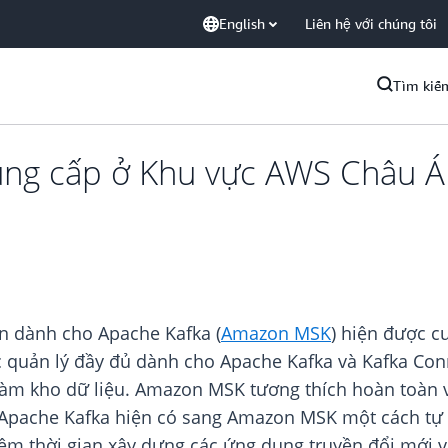
English
Liên hệ với chúng tôi
Tìm kiế
ng cấp ở Khu vực AWS Châu Á
n dành cho Apache Kafka (
Amazon MSK
) hiện được c
c quản lý đầy đủ dành cho Apache Kafka và Kafka Co
àm kho dữ liệu. Amazon MSK tương thích hoàn toàn v
Apache Kafka hiện có sang Amazon MSK một cách tự t
m thời gian xây dựng các ứng dụng truyền đổi mới v