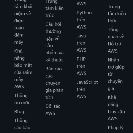
Trung
AWS
tâm khái
Trung
tâm kiến
Python
niệm về
tâm kiến
trúc
trên
điện
thức
Câu hỏi
AWS
toán
Tổng
thường
đám
Java
quan về
gặp về
mây
trên
Hỗ trợ
sản
AWS
Khả
AWS
phẩm và
năng
PHP
kỹ thuật
Nhận
bảo mật
trên
trợ giúp
Báo cáo
của Đám
AWS
từ
của
mây
chuyên
JavaScript
chuyên
AWS
gia
trên
gia phân
Thông
AWS
tích
Khả
tin mới
năng
Đối tác
Blog
truy cập
AWS
AWS
Thông
cáo báo
Pháp lý