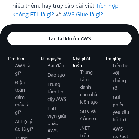
hiểu thêm, hãy truy cập bài viết
Tích hợp
không ETL là gì?
và
AWS Glue là gì?
.
Tạo tài khoản AWS
Tìm hiểu
Tài nguyên
Nhà phát
Trợ giúp
AWS là
Bắt đầu
triển
Liên hệ
Trung
gì?
với
Đào tạo
tâm
chúng
Điện
Trung
dành
tôi
toán
tâm tin
cho nhà
đám
Gửi
cậy AWS
kiến tạo
mây là
phiếu
Thư
SDK và
gì?
yêu cầu
viện giải
Công cụ
hỗ trợ
AI trợ lý
pháp
.NET
ảo là gì?
AWS
AWS
trên
re:Post
Trung