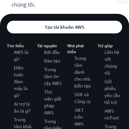
chúng tôi.
Tạo tài khoản AWS
Tìm hiểu
Tài nguyên
Nhà phát
Trợ giúp
AWS là
Bắt đầu
triển
Liên hệ
Trung
gì?
với
Đào tạo
tâm
chúng
Điện
Trung
dành
tôi
toán
tâm tin
cho nhà
đám
Gửi
cậy AWS
kiến tạo
mây là
phiếu
Thư
SDK và
gì?
yêu cầu
viện giải
Công cụ
hỗ trợ
AI trợ lý
pháp
.NET
ảo là gì?
AWS
AWS
trên
re:Post
Trung
Trung
AWS
tâm khái
Trung
tâm kiến