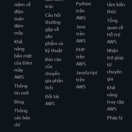
Python
niệm về
tâm kiến
trúc
trên
điện
thức
Câu hỏi
AWS
toán
Tổng
thường
đám
Java
quan về
gặp về
mây
trên
Hỗ trợ
sản
AWS
Khả
AWS
phẩm và
năng
PHP
kỹ thuật
Nhận
bảo mật
trên
trợ giúp
Báo cáo
của Đám
AWS
từ
của
mây
chuyên
JavaScript
chuyên
AWS
gia
trên
gia phân
Thông
AWS
tích
Khả
tin mới
năng
Đối tác
Blog
truy cập
AWS
AWS
Thông
cáo báo
Pháp lý
chí