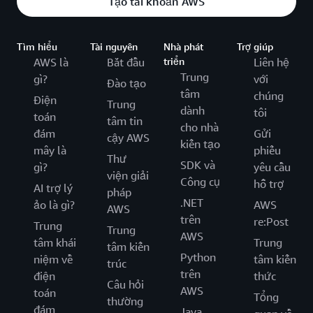
Tạo tài khoản AWS
Tìm hiểu
Tài nguyên
Nhà phát
Trợ giúp
AWS là
Bắt đầu
triển
Liên hệ
Trung
gì?
với
Đào tạo
tâm
chúng
Điện
Trung
dành
tôi
toán
tâm tin
cho nhà
đám
Gửi
cậy AWS
kiến tạo
mây là
phiếu
Thư
SDK và
gì?
yêu cầu
viện giải
Công cụ
hỗ trợ
AI trợ lý
pháp
.NET
ảo là gì?
AWS
AWS
trên
re:Post
Trung
Trung
AWS
tâm khái
Trung
tâm kiến
Python
niệm về
tâm kiến
trúc
trên
điện
thức
Câu hỏi
AWS
toán
Tổng
thường
đám
Java