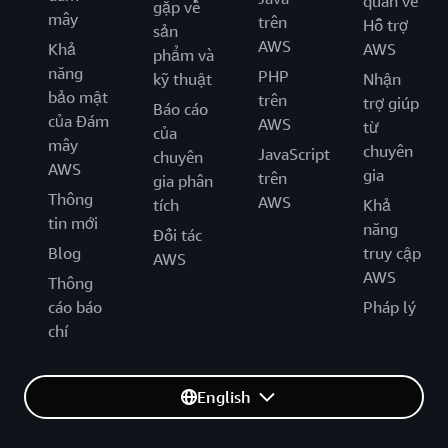
quan về
gặp về
mây
trên
Hỗ trợ
sản
AWS
Khả
AWS
phẩm và
năng
PHP
kỹ thuật
Nhận
bảo mật
trên
trợ giúp
Báo cáo
của Đám
AWS
từ
của
mây
chuyên
JavaScript
chuyên
AWS
gia
trên
gia phân
Thông
AWS
tích
Khả
tin mới
năng
Đối tác
Blog
truy cập
AWS
AWS
Thông
cáo báo
Pháp lý
chí
English