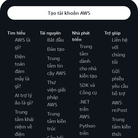
Tạo tài khoản AWS
Tìm hiểu
Tài nguyên
Nhà phát
Trợ giúp
AWS là
Bắt đầu
triển
Liên hệ
Trung
gì?
với
Đào tạo
tâm
chúng
Điện
Trung
dành
tôi
toán
tâm tin
cho nhà
đám
Gửi
cậy AWS
kiến tạo
mây là
phiếu
Thư
SDK và
gì?
yêu cầu
viện giải
Công cụ
hỗ trợ
AI trợ lý
pháp
.NET
ảo là gì?
AWS
AWS
trên
re:Post
Trung
Trung
AWS
tâm khái
Trung
tâm kiến
Python
niệm về
tâm kiến
trúc
trên
điện
thức
Câu hỏi