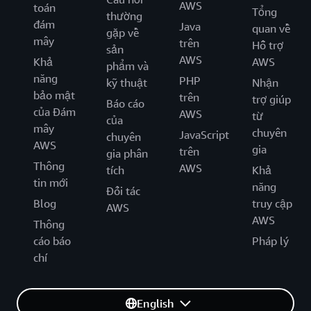
AWS
toán
Tổng
thường
đám
Java
quan về
gặp về
mây
trên
Hỗ trợ
sản
AWS
Khả
AWS
phẩm và
năng
PHP
kỹ thuật
Nhận
bảo mật
trên
trợ giúp
Báo cáo
của Đám
AWS
từ
của
mây
chuyên
JavaScript
chuyên
AWS
gia
trên
gia phân
Thông
AWS
tích
Khả
tin mới
năng
Đối tác
Blog
truy cập
AWS
AWS
Thông
cáo báo
Pháp lý
chí
English