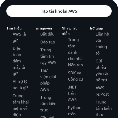
Tạo tài khoản AWS
Tìm hiểu
Tài nguyên
Nhà phát
Trợ giúp
AWS là
Bắt đầu
triển
Liên hệ
Trung
gì?
với
Đào tạo
tâm
chúng
Điện
Trung
dành
tôi
toán
tâm tin
cho nhà
đám
Gửi
cậy AWS
kiến tạo
mây là
phiếu
Thư
SDK và
gì?
yêu cầu
viện giải
Công cụ
hỗ trợ
AI trợ lý
pháp
.NET
ảo là gì?
AWS
AWS
trên
re:Post
Trung
Trung
AWS
tâm khái
Trung
tâm kiến
Python
niệm về
tâm kiến
trúc
trên
điện
thức
Câu hỏi