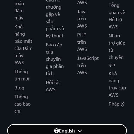
AWS
toán
Tổng
thường
đám
Java
quan về
gặp về
mây
trên
Hỗ trợ
sản
AWS
Khả
AWS
phẩm và
năng
PHP
kỹ thuật
Nhận
bảo mật
trên
trợ giúp
Báo cáo
của Đám
AWS
từ
của
mây
chuyên
JavaScript
chuyên
AWS
gia
trên
gia phân
Thông
AWS
tích
Khả
tin mới
năng
Đối tác
Blog
truy cập
AWS
AWS
Thông
cáo báo
Pháp lý
chí
English