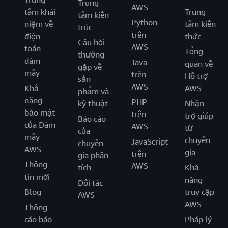
Trung
AWS
tâm khái
Trung
tâm kiến
Python
niệm về
tâm kiến
trúc
trên
điện
thức
Câu hỏi
AWS
toán
Tổng
thường
đám
Java
quan về
gặp về
mây
trên
Hỗ trợ
sản
AWS
Khả
AWS
phẩm và
năng
PHP
kỹ thuật
Nhận
bảo mật
trên
trợ giúp
Báo cáo
của Đám
AWS
từ
của
mây
chuyên
JavaScript
chuyên
AWS
gia
trên
gia phân
Thông
AWS
tích
Khả
tin mới
năng
Đối tác
Blog
truy cập
AWS
AWS
Thông
cáo báo
Pháp lý