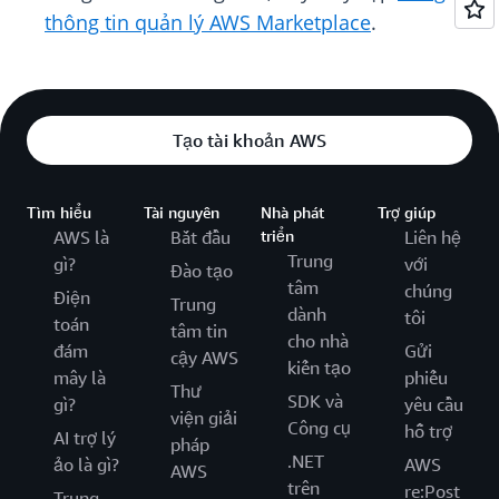
thông tin quản lý AWS Marketplace
.
Tạo tài khoản AWS
Tìm hiểu
Tài nguyên
Nhà phát
Trợ giúp
AWS là
Bắt đầu
triển
Liên hệ
Trung
gì?
với
Đào tạo
tâm
chúng
Điện
Trung
dành
tôi
toán
tâm tin
cho nhà
đám
Gửi
cậy AWS
kiến tạo
mây là
phiếu
Thư
SDK và
gì?
yêu cầu
viện giải
Công cụ
hỗ trợ
AI trợ lý
pháp
.NET
ảo là gì?
AWS
AWS
trên
re:Post
Trung