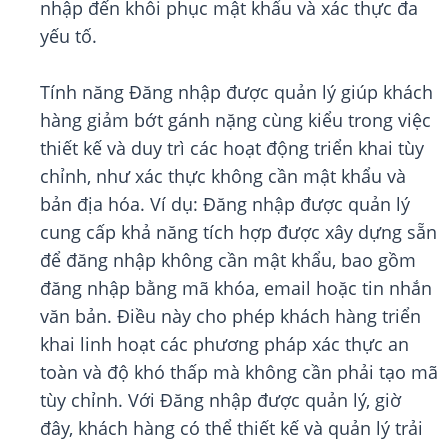
nhập đến khôi phục mật khẩu và xác thực đa
yếu tố.
Tính năng Đăng nhập được quản lý giúp khách
hàng giảm bớt gánh nặng cùng kiểu trong việc
thiết kế và duy trì các hoạt động triển khai tùy
chỉnh, như xác thực không cần mật khẩu và
bản địa hóa. Ví dụ: Đăng nhập được quản lý
cung cấp khả năng tích hợp được xây dựng sẵn
để đăng nhập không cần mật khẩu, bao gồm
đăng nhập bằng mã khóa, email hoặc tin nhắn
văn bản. Điều này cho phép khách hàng triển
khai linh hoạt các phương pháp xác thực an
toàn và độ khó thấp mà không cần phải tạo mã
tùy chỉnh. Với Đăng nhập được quản lý, giờ
đây, khách hàng có thể thiết kế và quản lý trải