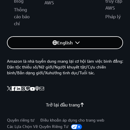
Blog
truy cập
AWS
AWS
Thông
cáo báo
Pháp lý
chí
English
Amazon là nhà tuyển dung mang lại cơ hội làm việc bình đẳng:
Dân tộc thiểu số/Nữ giới/Người khuyết tật/Cựu chiến
binh/Bản dạng giới/Xuhướng tình dục/Tuổi tác.
Trở lại đầu trang
Quyền riêng tư
Điều khoản áp dụng cho trang web
Các Lựa Chọn Về Quyền Riêng Tư