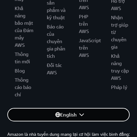
trên
Hỗ trợ
sản
AWS
Khả
AWS
phẩm và
năng
PHP
kỹ thuật
Nhận
bảo mật
trên
trợ giúp
Báo cáo
của Đám
AWS
từ
của
mây
chuyên
JavaScript
chuyên
AWS
gia
trên
gia phân
Thông
AWS
tích
Khả
tin mới
năng
Đối tác
Blog
truy cập
AWS
AWS
Thông
cáo báo
Pháp lý
chí
English
Amazon là nhà tuyển dung mang lại cơ hội làm việc bình đẳng: