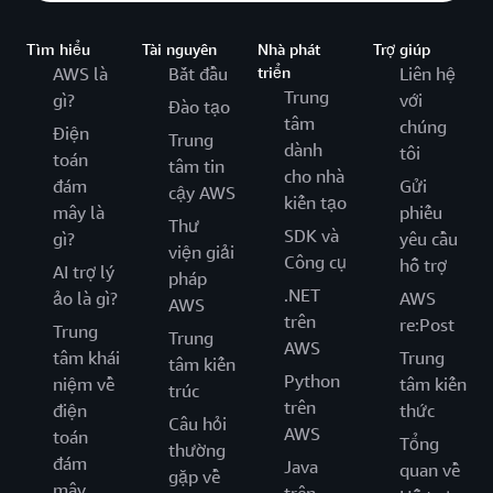
Tìm hiểu
Tài nguyên
Nhà phát
Trợ giúp
AWS là
Bắt đầu
triển
Liên hệ
Trung
gì?
với
Đào tạo
tâm
chúng
Điện
Trung
dành
tôi
toán
tâm tin
cho nhà
đám
Gửi
cậy AWS
kiến tạo
mây là
phiếu
Thư
SDK và
gì?
yêu cầu
viện giải
Công cụ
hỗ trợ
AI trợ lý
pháp
.NET
ảo là gì?
AWS
AWS
trên
re:Post
Trung
Trung
AWS
tâm khái
Trung
tâm kiến
Python
niệm về
tâm kiến
trúc
trên
điện
thức
Câu hỏi
AWS
toán
Tổng
thường
đám
Java
quan về
gặp về
mây