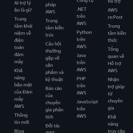
Công cụ
hỗ trợ
AI trợ lý
pháp
.NET
ảo là gì?
AWS
AWS
trên
re:Post
Trung
Trung
AWS
tâm khái
Trung
tâm kiến
Python
niệm về
tâm kiến
trúc
trên
điện
thức
Câu hỏi
AWS
toán
Tổng
thường
đám
Java
quan về
gặp về
mây
trên
Hỗ trợ
sản
AWS
Khả
AWS
phẩm và
năng
PHP
kỹ thuật
Nhận
bảo mật
trên
trợ giúp
Báo cáo
của Đám
AWS
từ
của
mây
chuyên
JavaScript
chuyên
AWS
gia
trên
gia phân
Thông
AWS
tích
Khả
tin mới
năng
Đối tác
Blog
truy cập
AWS