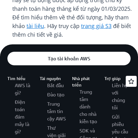
này sẽ tự động được áp dụng trong chu kỳ
thanh toán hàng tháng kể từ ngày 01/03/2025.
Để tìm hiểu thêm về thẻ đối tượng, hãy tham
khảo
tài liệu
. Hãy truy cập
trang giá S3
để biết
thêm chi tiết về giá.
Tạo tài khoản AWS
Tìm hiểu
Tài nguyên
Nhà phát
Trợ giúp
AWS là
Bắt đầu
triển
Liên hệ
Trung
gì?
với
Đào tạo
tâm
chúng
Điện
Trung
dành
tôi
toán
tâm tin
cho nhà
đám
Gửi
cậy AWS
kiến tạo
mây là
phiếu
Thư
SDK và
gì?
yêu cầu
viện giải