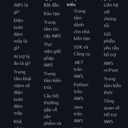
AWS là
Bắt đầu
triển
Liên hệ
Trung
gì?
với
Đào tạo
tâm
chúng
Điện
Trung
dành
tôi
toán
tâm tin
cho nhà
đám
Gửi
cậy AWS
kiến tạo
mây là
phiếu
Thư
SDK và
gì?
yêu cầu
viện giải
Công cụ
hỗ trợ
AI trợ lý
pháp
.NET
ảo là gì?
AWS
AWS
trên
re:Post
Trung
Trung
AWS
tâm khái
Trung
tâm kiến
Python
niệm về
tâm kiến
trúc
trên
điện
thức
Câu hỏi
AWS
toán
Tổng
thường
đám
Java
quan về
gặp về
mây
trên
Hỗ trợ
sản
AWS
Khả
AWS
phẩm và