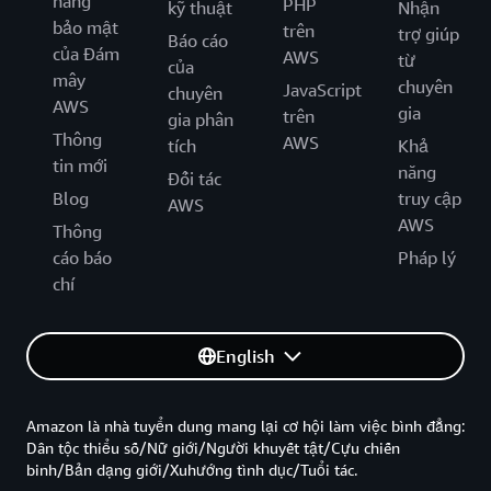
năng
PHP
kỹ thuật
Nhận
bảo mật
trên
trợ giúp
Báo cáo
của Đám
AWS
từ
của
mây
chuyên
JavaScript
chuyên
AWS
gia
trên
gia phân
Thông
AWS
tích
Khả
tin mới
năng
Đối tác
Blog
truy cập
AWS
AWS
Thông
cáo báo
Pháp lý
chí
English
Amazon là nhà tuyển dung mang lại cơ hội làm việc bình đẳng:
Dân tộc thiểu số/Nữ giới/Người khuyết tật/Cựu chiến
binh/Bản dạng giới/Xuhướng tình dục/Tuổi tác.