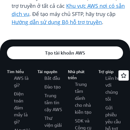
trợ truyền ở tất cả các
Khu vực AWS nơi có sẵn
dịch vụ
. Để tạo máy chủ SFTP, hãy truy cập
Hướng dẫn sử dụng Bộ hỗ trợ truyền
.
Tạo tài khoản AWS
Tìm hiểu
Tài nguyên
Nhà phát
Trợ giúp
AWS là
Bắt đầu
triển
Liên hệ
Trung
gì?
với
Đào tạo
tâm
chúng
Điện
Trung
dành
tôi
toán
tâm tin
cho nhà
đám
Gửi
cậy AWS
kiến tạo
mây là
phiếu
Thư
SDK và
gì?
yêu cầu
viện giải
Công cụ
hỗ trợ