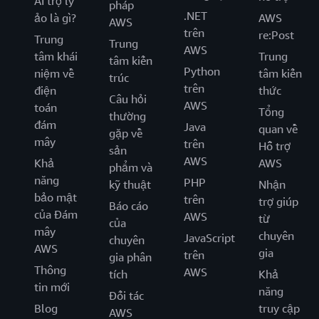
AI trợ lý
pháp
.NET
ảo là gì?
AWS
AWS
trên
re:Post
Trung
Trung
AWS
tâm khái
Trung
tâm kiến
Python
niệm về
tâm kiến
trúc
trên
điện
thức
Câu hỏi
AWS
toán
Tổng
thường
đám
Java
quan về
gặp về
mây
trên
Hỗ trợ
sản
AWS
Khả
AWS
phẩm và
năng
PHP
kỹ thuật
Nhận
bảo mật
trên
trợ giúp
Báo cáo
của Đám
AWS
từ
của
mây
chuyên
JavaScript
chuyên
AWS
gia
trên
gia phân
Thông
AWS
tích
Khả
tin mới
năng
Đối tác
Blog
truy cập
AWS