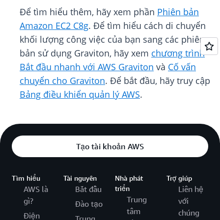
Để tìm hiểu thêm, hãy xem phần
Phiên bản
Amazon EC2 C8g
. Để tìm hiểu cách di chuyển
khối lượng công việc của bạn sang các phiên
bản sử dụng Graviton, hãy xem
chương trình
Bắt đầu nhanh với AWS Graviton
và
Cố vấn
chuyển cho Graviton
. Để bắt đầu, hãy truy cập
Bảng điều khiển quản lý AWS
.
Tạo tài khoản AWS
Tìm hiểu
Tài nguyên
Nhà phát
Trợ giúp
AWS là
Bắt đầu
triển
Liên hệ
Trung
gì?
với
Đào tạo
tâm
chúng
Điện
Trung