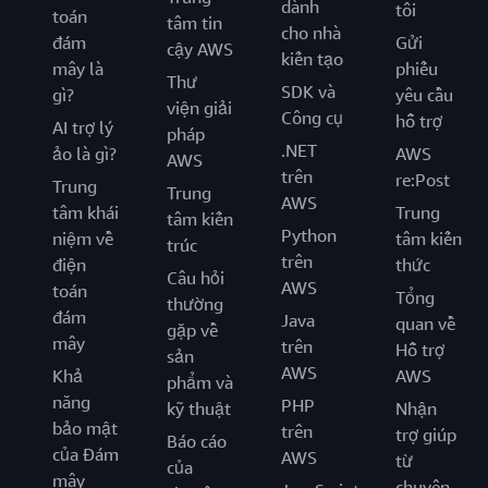
dành
tôi
toán
tâm tin
cho nhà
đám
Gửi
cậy AWS
kiến tạo
mây là
phiếu
Thư
SDK và
gì?
yêu cầu
viện giải
Công cụ
hỗ trợ
AI trợ lý
pháp
.NET
ảo là gì?
AWS
AWS
trên
re:Post
Trung
Trung
AWS
tâm khái
Trung
tâm kiến
Python
niệm về
tâm kiến
trúc
trên
điện
thức
Câu hỏi
AWS
toán
Tổng
thường
đám
Java
quan về
gặp về
mây
trên
Hỗ trợ
sản
AWS
Khả
AWS
phẩm và
năng
PHP
kỹ thuật
Nhận
bảo mật
trên
trợ giúp
Báo cáo
của Đám
AWS
từ
của
mây
chuyên