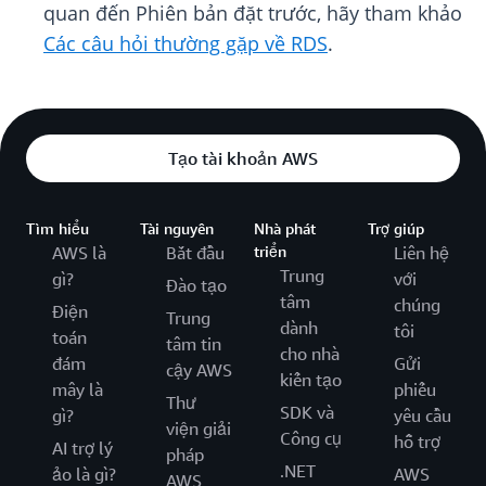
quan đến Phiên bản đặt trước, hãy tham khảo
Các câu hỏi thường gặp về RDS
.
Tạo tài khoản AWS
Tìm hiểu
Tài nguyên
Nhà phát
Trợ giúp
AWS là
Bắt đầu
triển
Liên hệ
Trung
gì?
với
Đào tạo
tâm
chúng
Điện
Trung
dành
tôi
toán
tâm tin
cho nhà
đám
Gửi
cậy AWS
kiến tạo
mây là
phiếu
Thư
SDK và
gì?
yêu cầu
viện giải
Công cụ
hỗ trợ
AI trợ lý
pháp
.NET
ảo là gì?
AWS
AWS