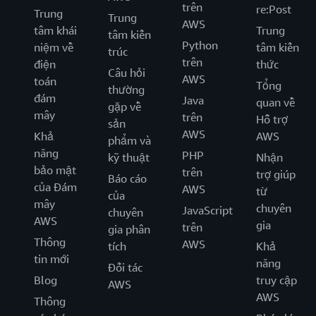
trên
re:Post
Trung
Trung
AWS
tâm khái
Trung
tâm kiến
Python
niệm về
tâm kiến
trúc
trên
điện
thức
Câu hỏi
AWS
toán
Tổng
thường
đám
Java
quan về
gặp về
mây
trên
Hỗ trợ
sản
AWS
Khả
AWS
phẩm và
năng
PHP
kỹ thuật
Nhận
bảo mật
trên
trợ giúp
Báo cáo
của Đám
AWS
từ
của
mây
chuyên
JavaScript
chuyên
AWS
gia
trên
gia phân
Thông
AWS
tích
Khả
tin mới
năng
Đối tác
Blog
truy cập
AWS
AWS
Thông