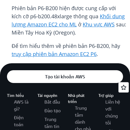
Phiên bản P6-B200 hiện được cung cấp với
kích cỡ p6-b200.48xlarge thông qua
Khối dung
lượng Amazon EC2 cho ML
ở
Khu vực AWS
sau:
Miền Tây Hoa Kỳ (Oregon).
Để tìm hiểu thêm về phiên bản P6-B200, hãy
truy cập phiên bản Amazon EC2 P6
.
Tạo tài khoản AWS
Tìm hiểu
Tài nguyên
Nhà phát
Trợ giúp
AWS là
Bắt đầu
triển
Liên hệ
Trung
gì?
với
Đào tạo
tâm
chúng
Điện
Trung
dành
tôi
toán
tâm tin
cho nhà