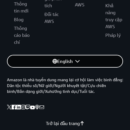
Thông
AWS
tích
Khả
tin mới
năng
Đối tác
Blog
truy cập
AWS
AWS
Thông
cáo báo
Pháp lý
chí
English
Amazon là nhà tuyển dung mang lại cơ hội làm việc bình đẳng:
Dân tộc thiểu số/Nữ giới/Người khuyết tật/Cựu chiến
binh/Bản dạng giới/Xuhướng tình dục/Tuổi tác.
Trở lại đầu trang