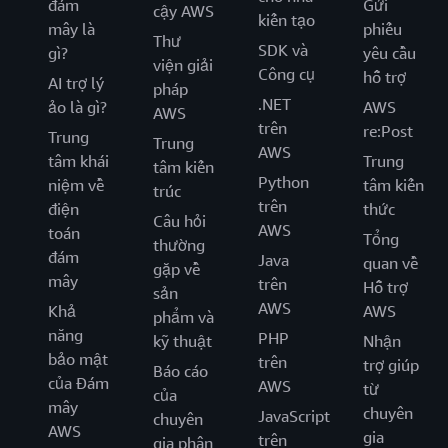
đám
Gửi
cậy AWS
kiến tạo
mây là
phiếu
Thư
SDK và
gì?
yêu cầu
viện giải
Công cụ
hỗ trợ
AI trợ lý
pháp
.NET
ảo là gì?
AWS
AWS
trên
re:Post
Trung
Trung
AWS
tâm khái
Trung
tâm kiến
Python
niệm về
tâm kiến
trúc
trên
điện
thức
Câu hỏi
AWS
toán
Tổng
thường
đám
Java
quan về
gặp về
mây
trên
Hỗ trợ
sản
AWS
Khả
AWS
phẩm và
năng
PHP
kỹ thuật
Nhận
bảo mật
trên
trợ giúp
Báo cáo
của Đám
AWS
từ
của
mây
chuyên
JavaScript
chuyên
AWS
gia
trên
gia phân