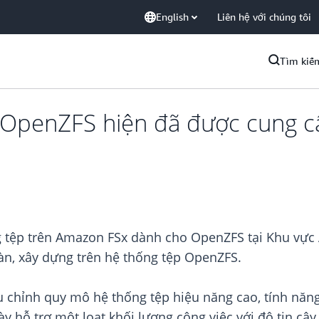
English
Liên hệ với chúng tôi
Tìm kiế
OpenZFS hiện đã được cung c
g tệp trên Amazon FSx dành cho OpenZFS tại Khu vực
àn, xây dựng trên hệ thống tệp OpenZFS.
ều chỉnh quy mô hệ thống tệp hiệu năng cao, tính nă
này hỗ trợ một loạt khối lượng công việc với độ tin cậ