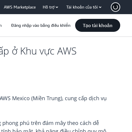
AWS Marketplace
Hỗ trợ
Tài khoản của tôi
Tạo tài khoản
m
Đăng nhập vào bảng điều khiển
ấp ở Khu vực AWS
 AWS Mexico (Miền Trung), cung cấp dịch vụ
ng phong phú trên đám mây theo cách dễ
y, tính bảo mật, khả năng điều chỉnh quy mô