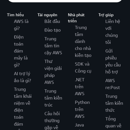
Tìm hiểu
Tài nguyên
Nhà phát
Trợ giúp
AWS là
Bắt đầu
triển
Liên hệ
Trung
gì?
với
Đào tạo
tâm
chúng
Điện
Trung
dành
tôi
toán
tâm tin
cho nhà
đám
Gửi
cậy AWS
kiến tạo
mây là
phiếu
Thư
SDK và
gì?
yêu cầu
viện giải
Công cụ
hỗ trợ
AI trợ lý
pháp
.NET
ảo là gì?
AWS
AWS
trên
re:Post
Trung
Trung
AWS
tâm khái
Trung
tâm kiến
Python
niệm về
tâm kiến
trúc
trên
điện
thức
Câu hỏi
AWS
toán
Tổng
thường
đám
Java
quan về
gặp về