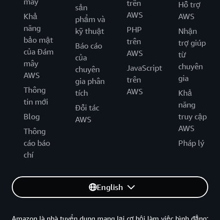
mây
trên
Hỗ trợ
sản
AWS
Khả
AWS
phẩm và
năng
PHP
kỹ thuật
Nhận
bảo mật
trên
trợ giúp
Báo cáo
của Đám
AWS
từ
của
mây
chuyên
JavaScript
chuyên
AWS
gia
trên
gia phân
Thông
AWS
tích
Khả
tin mới
năng
Đối tác
Blog
truy cập
AWS
AWS
Thông
cáo báo
Pháp lý
chí
English
Amazon là nhà tuyển dung mang lại cơ hội làm việc bình đẳng: