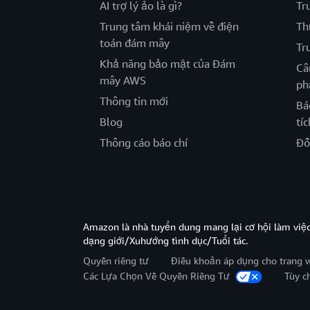
AI trợ lý ảo là gì?
Tr
Trung tâm khái niệm về điện
Th
toán đám mây
Tr
Khả năng bảo mật của Đám
Câ
mây AWS
ph
Thông tin mới
Bá
Blog
tíc
Thông cáo báo chí
Đố
Amazon là nhà tuyển dung mang lại cơ hội làm viê
dạng giới/Xuhướng tình dục/Tuổi tác.
Quyền riêng tư
Điều khoản áp dụng cho trang 
Các Lựa Chọn Về Quyền Riêng Tư
Tùy c