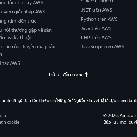
SDK và Công cụ
ung tâm tin cậy AWS
.NET trên AWS
ư viện giải pháp AWS
Python trên AWS
ung tâm kiến trúc
Java trên AWS
u hỏi thường gặp về sản
ẩm và kỹ thuật
PHP trên AWS
o cáo của chuyên gia phân
JavaScript trên AWS
h
i tác AWS
Trở lại đầu trang
̣c bình đẳng: Dân tộc thiểu số/Nữ giới/Người khuyết tật/Cựu chiến bi
web
© 2026, Amazon W
họn cookie
Bảo lưu mọi quy