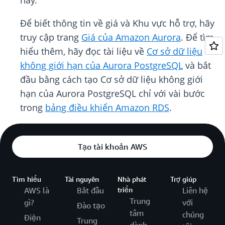
này.
Để biết thông tin về giá và Khu vực hỗ trợ, hãy
truy cập trang
Giá của Amazon Aurora
. Để tìm
hiểu thêm, hãy đọc tài liệu về
Cơ sở dữ liệu
không giới hạn của Aurora PostgreSQL
và bắt
đầu bằng cách tạo Cơ sở dữ liệu không giới
hạn của Aurora PostgreSQL chỉ với vài bước
trong
bảng điều khiển Amazon RDS
.
Tạo tài khoản AWS
Tìm hiểu
Tài nguyên
Nhà phát
Trợ giúp
AWS là
Bắt đầu
triển
Liên hệ
Trung
gì?
với
Đào tạo
tâm
chúng
Điện
Trung