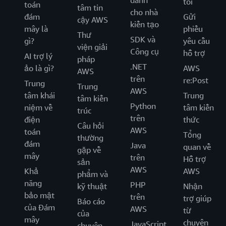
dành
tôi
toán
tâm tin
cho nhà
đám
Gửi
cậy AWS
kiến tạo
mây là
phiếu
Thư
SDK và
gì?
yêu cầu
viện giải
Công cụ
hỗ trợ
AI trợ lý
pháp
.NET
ảo là gì?
AWS
AWS
trên
re:Post
Trung
Trung
AWS
tâm khái
Trung
tâm kiến
Python
niệm về
tâm kiến
trúc
trên
điện
thức
Câu hỏi
AWS
toán
Tổng
thường
đám
Java
quan về
gặp về
mây
trên
Hỗ trợ
sản
AWS
Khả
AWS
phẩm và
năng
PHP
kỹ thuật
Nhận
bảo mật
trên
trợ giúp
Báo cáo
của Đám
AWS
từ
của
mây
chuyên
JavaScript
chuyên