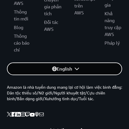
AWS
gia
trên
gia phân
Thông
AWS
tích
Khả
tin mới
năng
Đối tác
Blog
truy cập
AWS
AWS
Thông
cáo báo
Pháp lý
chí
English
Amazon là nhà tuyển dung mang lại cơ hội làm việc bình đẳng:
Dân tộc thiểu số/Nữ giới/Người khuyết tật/Cựu chiến
binh/Bản dạng giới/Xuhướng tình dục/Tuổi tác.