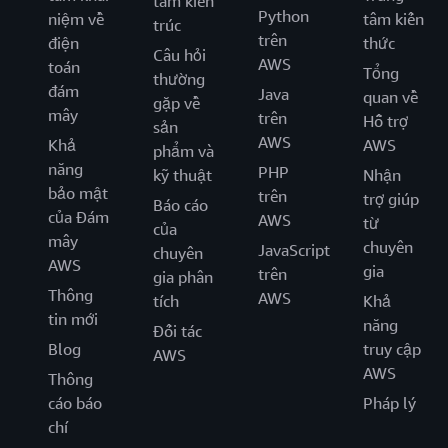
tâm kiến
Python
niệm về
tâm kiến
trúc
trên
điện
thức
Câu hỏi
AWS
toán
Tổng
thường
đám
Java
quan về
gặp về
mây
trên
Hỗ trợ
sản
AWS
Khả
AWS
phẩm và
năng
PHP
kỹ thuật
Nhận
bảo mật
trên
trợ giúp
Báo cáo
của Đám
AWS
từ
của
mây
chuyên
JavaScript
chuyên
AWS
gia
trên
gia phân
Thông
AWS
tích
Khả
tin mới
năng
Đối tác
Blog
truy cập
AWS
AWS
Thông
cáo báo
Pháp lý
chí