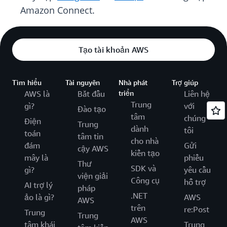
Amazon Connect.
Tạo tài khoản AWS
Tìm hiểu
Tài nguyên
Nhà phát
Trợ giúp
AWS là
Bắt đầu
triển
Liên hệ
Trung
gì?
với
Đào tạo
tâm
chúng
Điện
Trung
dành
tôi
toán
tâm tin
cho nhà
đám
Gửi
cậy AWS
kiến tạo
mây là
phiếu
Thư
SDK và
gì?
yêu cầu
viện giải
Công cụ
hỗ trợ
AI trợ lý
pháp
.NET
ảo là gì?
AWS
AWS
trên
re:Post
Trung
Trung
AWS
tâm khái
Trung