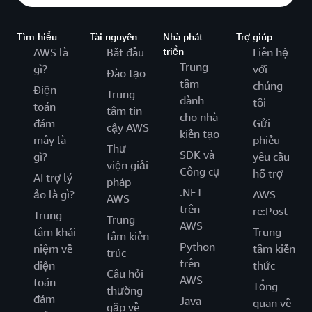
Tìm hiểu
Tài nguyên
Nhà phát
Trợ giúp
AWS là
Bắt đầu
triển
Liên hệ
Trung
gì?
với
Đào tạo
tâm
chúng
Điện
Trung
dành
tôi
toán
tâm tin
cho nhà
đám
Gửi
cậy AWS
kiến tạo
mây là
phiếu
Thư
SDK và
gì?
yêu cầu
viện giải
Công cụ
hỗ trợ
AI trợ lý
pháp
.NET
ảo là gì?
AWS
AWS
trên
re:Post
Trung
Trung
AWS
tâm khái
Trung
tâm kiến
Python
niệm về
tâm kiến
trúc
trên
điện
thức
Câu hỏi
AWS
toán
Tổng
thường
đám
Java
quan về
gặp về