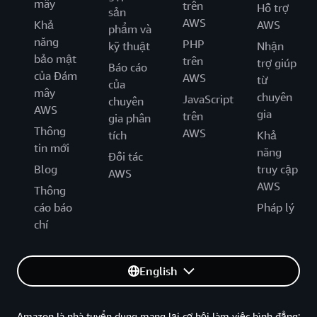
mây
trên
Hỗ trợ
sản
AWS
Khả
AWS
phẩm và
năng
PHP
kỹ thuật
Nhận
bảo mật
trên
trợ giúp
Báo cáo
của Đám
AWS
từ
của
mây
chuyên
JavaScript
chuyên
AWS
gia
trên
gia phân
Thông
AWS
tích
Khả
tin mới
năng
Đối tác
Blog
truy cập
AWS
AWS
Thông
cáo báo
Pháp lý
chí
English
Amazon là nhà tuyển dung mang lại cơ hội làm việc bình đẳng: