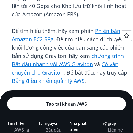
lên tới 40 Gbps cho Kho lưu trữ khối linh hoạt
của Amazon (Amazon EBS).
Để tìm hiểu thêm, hãy xem phần
Phiên bản
Amazon EC2 R8g
. Để tìm hiểu cách di chuyển
khối lượng công việc của bạn sang các phiên
bản sử dụng Graviton, hãy xem
chương trình
Bắt đầu nhanh với AWS Graviton
và
Cố vấn
chuyển cho Graviton
. Để bắt đầu, hãy truy cập
Bảng điều khiển quản lý AWS
.
Tạo tài khoản AWS
Tìm hiểu
Tài nguyên
Nhà phát
Trợ giúp
AWS là
Bắt đầu
triển
Liên hệ