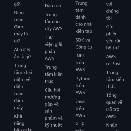
Trung
gì?
với
Đào tạo
tâm
chúng
Điện
Trung
dành
tôi
toán
tâm tin
cho nhà
đám
Gửi
cậy AWS
kiến tạo
mây là
phiếu
Thư
SDK và
gì?
yêu cầu
viện giải
Công cụ
hỗ trợ
AI trợ lý
pháp
.NET
ảo là gì?
AWS
AWS
trên
re:Post
Trung
Trung
AWS
tâm khái
Trung
tâm kiến
Python
niệm về
tâm kiến
trúc
trên
điện
thức
Câu hỏi
AWS
toán
Tổng
thường
đám
Java
quan về
gặp về
mây
trên
Hỗ trợ
sản
AWS
Khả
AWS
phẩm và
năng
PHP
kỹ thuật
Nhận
bảo mật