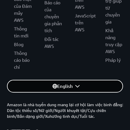
trên
trợ giúp
Báo cáo
của Đám
AWS
từ
của
mây
chuyên
JavaScript
chuyên
AWS
gia
trên
gia phân
Thông
AWS
tích
Khả
tin mới
năng
Đối tác
Blog
truy cập
AWS
AWS
Thông
cáo báo
Pháp lý
chí
English
Amazon là nhà tuyển dung mang lại cơ hội làm việc bình đẳng:
Dân tộc thiểu số/Nữ giới/Người khuyết tật/Cựu chiến
binh/Bản dạng giới/Xuhướng tình dục/Tuổi tác.