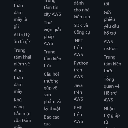
Trung
dành
tôi
toán
tâm tin
cho nhà
đám
Gửi
cậy AWS
kiến tạo
mây là
phiếu
Thư
SDK và
gì?
yêu cầu
viện giải
Công cụ
hỗ trợ
AI trợ lý
pháp
.NET
ảo là gì?
AWS
AWS
trên
re:Post
Trung
Trung
AWS
tâm khái
Trung
tâm kiến
Python
niệm về
tâm kiến
trúc
trên
điện
thức
Câu hỏi
AWS
toán
Tổng
thường
đám
Java
quan về
gặp về
mây
trên
Hỗ trợ
sản
AWS
Khả
AWS
phẩm và
năng
PHP
kỹ thuật
Nhận
bảo mật
trên
trợ giúp
Báo cáo
của Đám
AWS
từ
của
mây