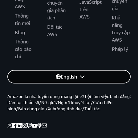
chuyên
JavaScript
chuyên
AWS
gia
trên
gia phân
Thông
AWS
tích
Khả
tin mới
năng
Đối tác
Blog
truy cập
AWS
AWS
Thông
cáo báo
Pháp lý
chí
English
Amazon là nhà tuyển dung mang lại cơ hội làm việc bình đẳng:
Dân tộc thiểu số/Nữ giới/Người khuyết tật/Cựu chiến
binh/Bản dạng giới/Xuhướng tình dục/Tuổi tác.