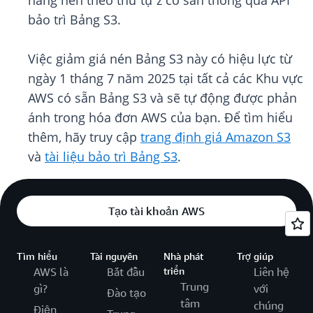
năng nén theo thứ tự z có sẵn thông qua API
bảo trì Bảng S3.
Việc giảm giá nén Bảng S3 này có hiệu lực từ
ngày 1 tháng 7 năm 2025 tại tất cả các Khu vực
AWS có sẵn Bảng S3 và sẽ tự động được phản
ánh trong hóa đơn AWS của bạn. Để tìm hiểu
thêm, hãy truy cập
trang định giá Amazon S3
và
tài liệu bảo trì Bảng S3
.
Tạo tài khoản AWS
Tìm hiểu
Tài nguyên
Nhà phát
Trợ giúp
AWS là
Bắt đầu
triển
Liên hệ
Trung
gì?
với
Đào tạo
tâm
chúng
Điện