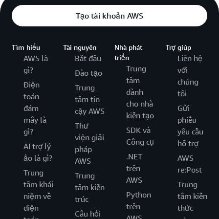
Tạo tài khoản AWS
Tìm hiểu
Tài nguyên
Nhà phát
Trợ giúp
AWS là
Bắt đầu
triển
Liên hệ
Trung
gì?
với
Đào tạo
tâm
chúng
Điện
Trung
dành
tôi
toán
tâm tin
cho nhà
đám
Gửi
cậy AWS
kiến tạo
mây là
phiếu
Thư
SDK và
gì?
yêu cầu
viện giải
Công cụ
hỗ trợ
AI trợ lý
pháp
.NET
ảo là gì?
AWS
AWS
trên
re:Post
Trung
Trung
AWS
tâm khái
Trung
tâm kiến
Python
niệm về
tâm kiến
trúc
trên
điện
thức
Câu hỏi
AWS