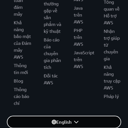
toán
Tổng
thường
đám
Java
quan về
gặp về
mây
trên
Hỗ trợ
sản
AWS
Khả
AWS
phẩm và
năng
PHP
kỹ thuật
Nhận
bảo mật
trên
trợ giúp
Báo cáo
của Đám
AWS
từ
của
mây
chuyên
JavaScript
chuyên
AWS
gia
trên
gia phân
Thông
AWS
tích
Khả
tin mới
năng
Đối tác
Blog
truy cập
AWS
AWS
Thông
cáo báo
Pháp lý
chí
English