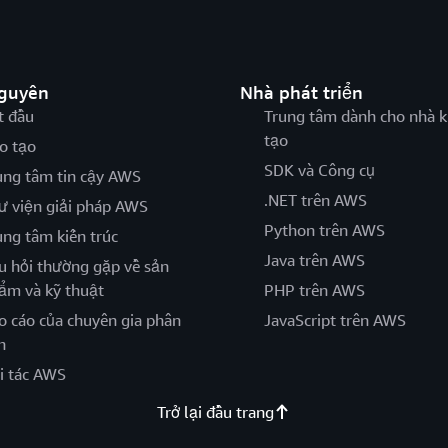
nguyên
Nhà phát triển
t đầu
Trung tâm dành cho nhà k
tạo
o tạo
SDK và Công cụ
ung tâm tin cậy AWS
.NET trên AWS
ư viện giải pháp AWS
Python trên AWS
ung tâm kiến trúc
Java trên AWS
u hỏi thường gặp về sản
ẩm và kỹ thuật
PHP trên AWS
o cáo của chuyên gia phân
JavaScript trên AWS
h
i tác AWS
Trở lại đầu trang