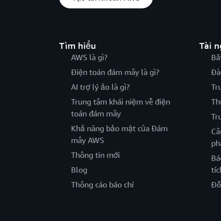
Tìm hiểu
Tài 
AWS là gì?
Bắ
Điện toán đám mây là gì?
Đà
AI trợ lý ảo là gì?
Tr
Trung tâm khái niệm về điện
Th
toán đám mây
Tr
Khả năng bảo mật của Đám
Câ
mây AWS
ph
Thông tin mới
Bá
Blog
tíc
Thông cáo báo chí
Đố