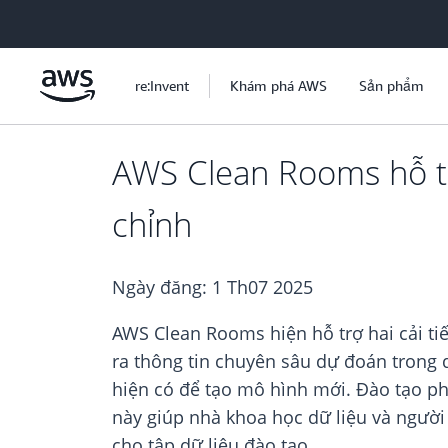
Chuyển đến nội dung chính
re:Invent
Khám phá AWS
Sản phẩm
AWS Clean Rooms hỗ tr
chỉnh
Ngày đăng:
1 Th07 2025
AWS Clean Rooms hiện hỗ trợ hai cải t
ra thông tin chuyên sâu dự đoán trong 
hiện có để tạo mô hình mới. Đào tạo ph
này giúp nhà khoa học dữ liệu và người 
cho tập dữ liệu đào tạo.