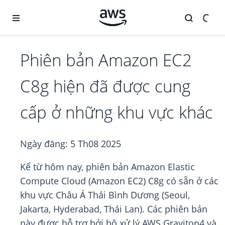
Chuyển đến nội dung chính
Phiên bản Amazon EC2
C8g hiện đã được cung
cấp ở những khu vực khác
Ngày đăng:
5 Th08 2025
Kể từ hôm nay, phiên bản Amazon Elastic
Compute Cloud (Amazon EC2) C8g có sẵn ở các
khu vực Châu Á Thái Bình Dương (Seoul,
Jakarta, Hyderabad, Thái Lan). Các phiên bản
này được hỗ trợ bởi bộ xử lý AWS Graviton4 và