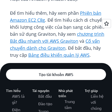
Để tìm hiểu thêm, hãy xem phần
Phiên bản
Amazon EC2 C8g
. Để tìm hiểu cách di chuyển
khối lượng công việc của bạn sang các phiên
bản sử dụng Graviton, hãy xem
chương trình
Bắt đầu nhanh với AWS Graviton
và
Cố vấn
chuyển dành cho Graviton
. Để bắt đầu, hãy
truy cập
Bảng điều khiển quản lý AWS
.
Tạo tài khoản AWS
Tìm hiểu
Tài nguyên
Nhà phát
Trợ giúp
AWS là
Bắt đầu
triển
Liên hệ
Trung
gì?
với
Đào tạo
tâm
chúng
Điện
Trung