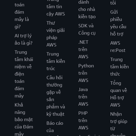
dành
tôi
toán
tâm tin
cho nhà
đám
Gửi
cậy AWS
kiến tạo
mây là
phiếu
Thư
SDK và
gì?
yêu cầu
viện giải
Công cụ
hỗ trợ
AI trợ lý
pháp
.NET
ảo là gì?
AWS
AWS
trên
re:Post
Trung
Trung
AWS
tâm khái
Trung
tâm kiến
Python
niệm về
tâm kiến
trúc
trên
điện
thức
Câu hỏi
AWS
toán
Tổng
thường
đám
Java
quan về
gặp về
mây
trên
Hỗ trợ
sản
AWS
Khả
AWS
phẩm và
năng
PHP
kỹ thuật
Nhận
bảo mật
trên
trợ giúp
Báo cáo
của Đám
AWS
từ
của
mây
chuyên