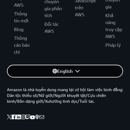
JavaScript
chuyên
AWS
gia
trên
gia phân
Thông
AWS
tích
Khả
tin mới
năng
Đối tác
Blog
truy cập
AWS
AWS
Thông
cáo báo
Pháp lý
chí
English
Amazon là nhà tuyển dung mang lại cơ hội làm việc bình đẳng:
Dân tộc thiểu số/Nữ giới/Người khuyết tật/Cựu chiến
binh/Bản dạng giới/Xuhướng tình dục/Tuổi tác.