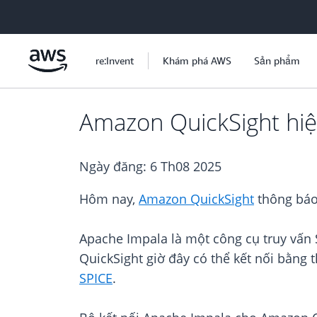
Chuyển đến nội dung chính
re:Invent
Khám phá AWS
Sản phẩm
Amazon QuickSight hiệ
Ngày đăng:
6 Th08 2025
Hôm nay,
Amazon QuickSight
thông báo 
Apache Impala là một công cụ truy vấn
QuickSight giờ đây có thể kết nối bằng
SPICE
.