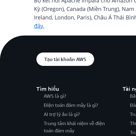
Bộ kết nối Apache Impala cho Amazon Qu
Kỳ (Oregon), Canada (Miền Trung), Nam M
Ireland, London, Paris), Châu Á Thái Bìn
đây.
Tạo tài khoản AWS
Tìm hiểu
Tài 
AWS là gì?
Bắ
Điện toán đám mây là gì?
Đà
AI trợ lý ảo là gì?
Tr
Trung tâm khái niệm về điện
Th
toán đám mây
Tr