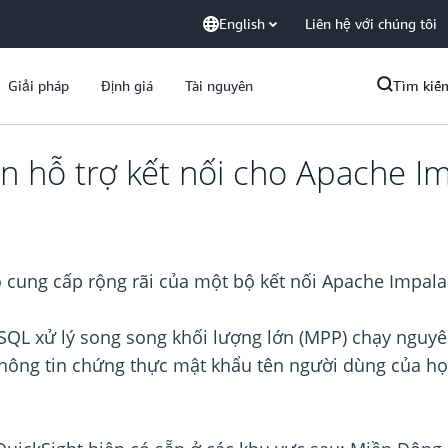
English
Liên hệ với chúng tôi
Giải pháp
Định giá
Tài nguyên
Tìm kiế
n hỗ trợ kết nối cho Apache I
cung cấp rộng rãi của một bộ kết nối Apache Impala
 SQL xử lý song song khối lượng lớn (MPP) chạy ngu
 thông tin chứng thực mật khẩu tên người dùng của h