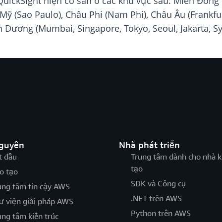
ickSight hiện có sẵn ở các khu vực sau: Miền Đông H
ỹ (Sao Paulo), Châu Phi (Nam Phi), Châu Âu (Frankfur
h Dương (Mumbai, Singapore, Tokyo, Seoul, Jakarta, Sy
nguyên
Nhà phát triển
t đầu
Trung tâm dành cho nhà k
tạo
o tạo
SDK và Công cụ
ung tâm tin cậy AWS
.NET trên AWS
ư viện giải pháp AWS
Python trên AWS
ung tâm kiến trúc