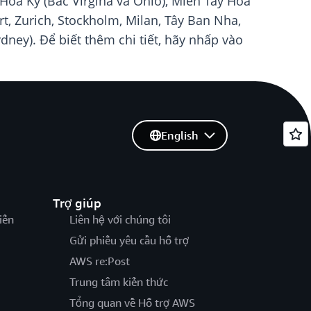
oa Kỳ (Bắc Virgina và Ohio), Miền Tây Hoa
t, Zurich, Stockholm, Milan, Tây Ban Nha,
dney). Để biết thêm chi tiết, hãy nhấp vào
English
Trợ giúp
iến
Liên hệ với chúng tôi
Gửi phiếu yêu cầu hỗ trợ
AWS re:Post
Trung tâm kiến thức
Tổng quan về Hỗ trợ AWS