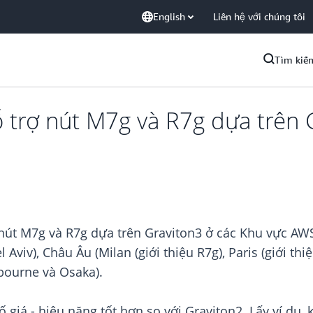
English
Liên hệ với chúng tôi
Tìm kiế
 trợ nút M7g và R7g dựa trên 
nút M7g và R7g dựa trên Graviton3 ở các Khu vực AWS
 Aviv), Châu Âu (Milan (giới thiệu R7g), Paris (giới th
bourne và Osaka).
ố giá - hiệu năng tốt hơn so với Graviton2. Lấy ví dụ,