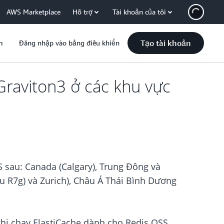
AWS Marketplace
Hỗ trợ
Tài khoản của tôi
Tạo tài khoản
m
Đăng nhập vào bảng điều khiển
Graviton3 ở các khu vực
 sau: Canada (Calgary), Trung Đông và
iệu R7g) và Zurich), Châu Á Thái Bình Dương
 khi chạy ElastiCache dành cho Redis OSS