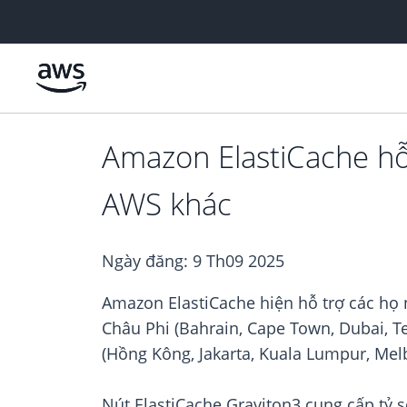
Chuyển đến nội dung chính
Amazon ElastiCache hỗ
AWS khác
Ngày đăng:
9 Th09 2025
Amazon ElastiCache hiện hỗ trợ các họ 
Châu Phi (Bahrain, Cape Town, Dubai, Tel
(Hồng Kông, Jakarta, Kuala Lumpur, Mel
Nút ElastiCache Graviton3 cung cấp tỷ s