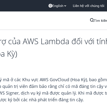
English
Liên hệ với chúng tôi
Tìm kiế
trợ của AWS Lambda đối với tí
a Kỳ)
ý mã ở các Khu vực AWS GovCloud (Hoa Kỳ), bao gồm
quản trị viên đảm bảo rằng chỉ có mã đáng tin cậy v
 Signer, dịch vụ ký mã được quản lý. Khi mã được tr
ợc ký bởi các nhà phát triển đáng tin cậy.