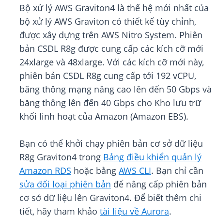
Bộ xử lý AWS Graviton4 là thế hệ mới nhất của
bộ xử lý AWS Graviton có thiết kế tùy chỉnh,
được xây dựng trên AWS Nitro System. Phiên
bản CSDL R8g được cung cấp các kích cỡ mới
24xlarge và 48xlarge. Với các kích cỡ mới này,
phiên bản CSDL R8g cung cấp tới 192 vCPU,
băng thông mạng nâng cao lên đến 50 Gbps và
băng thông lên đến 40 Gbps cho Kho lưu trữ
khối linh hoạt của Amazon (Amazon EBS).
Bạn có thể khởi chạy phiên bản cơ sở dữ liệu
R8g Graviton4 trong
Bảng điều khiển quản lý
Amazon RDS
hoặc bằng
AWS CLI
. Bạn chỉ cần
sửa đổi loại phiên bản
để nâng cấp phiên bản
cơ sở dữ liệu lên Graviton4. Để biết thêm chi
tiết, hãy tham khảo
tài liệu về Aurora
.