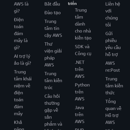
AWS là
Bắt đầu
triển
Liên hệ
Trung
gì?
với
Đào tạo
tâm
chúng
Điện
Trung
dành
tôi
toán
tâm tin
cho nhà
đám
Gửi
cậy AWS
kiến tạo
mây là
phiếu
Thư
SDK và
gì?
yêu cầu
viện giải
Công cụ
hỗ trợ
AI trợ lý
pháp
.NET
ảo là gì?
AWS
AWS
trên
re:Post
Trung
Trung
AWS
tâm khái
Trung
tâm kiến
Python
niệm về
tâm kiến
trúc
trên
điện
thức
Câu hỏi
AWS
toán
Tổng
thường
đám
Java
quan về
gặp về
mây
trên
Hỗ trợ
sản
AWS
Khả
AWS
phẩm và
năng