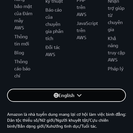
PHP
kỹ thuật
Nhận
bảo mật
trên
trợ giúp
Báo cáo
của Đám
AWS
từ
của
mây
chuyên
JavaScript
chuyên
AWS
gia
trên
gia phân
Thông
AWS
tích
Khả
tin mới
năng
Đối tác
Blog
truy cập
AWS
AWS
Thông
cáo báo
Pháp lý
chí
English
Amazon là nhà tuyển dung mang lại cơ hội làm việc bình đẳng:
Dân tộc thiểu số/Nữ giới/Người khuyết tật/Cựu chiến
binh/Bản dạng giới/Xuhướng tình dục/Tuổi tác.