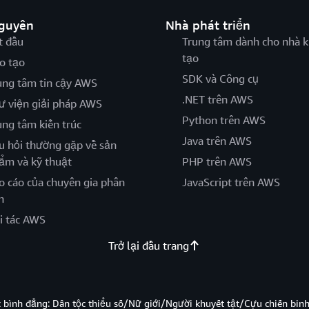
nguyên
Nhà phát triển
t đầu
Trung tâm dành cho nhà k
tạo
o tạo
SDK và Công cụ
ung tâm tin cậy AWS
.NET trên AWS
ư viện giải pháp AWS
Python trên AWS
ung tâm kiến trúc
Java trên AWS
u hỏi thường gặp về sản
ẩm và kỹ thuật
PHP trên AWS
o cáo của chuyên gia phân
JavaScript trên AWS
h
i tác AWS
Trở lại đầu trang
̣c bình đẳng: Dân tộc thiểu số/Nữ giới/Người khuyết tật/Cựu chiến bi