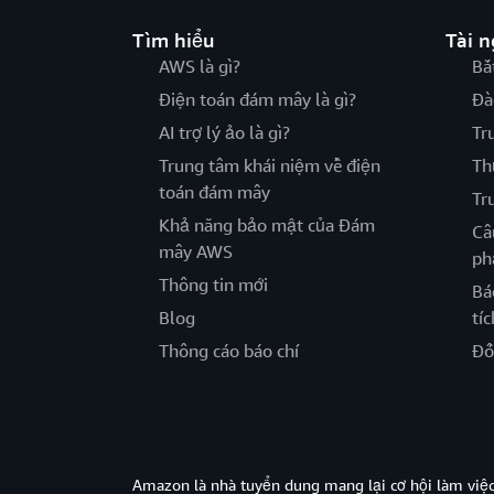
Tìm hiểu
Tài 
AWS là gì?
Bắ
Điện toán đám mây là gì?
Đà
AI trợ lý ảo là gì?
Tr
Trung tâm khái niệm về điện
Th
toán đám mây
Tr
Khả năng bảo mật của Đám
Câ
mây AWS
ph
Thông tin mới
Bá
Blog
tíc
Thông cáo báo chí
Đố
Amazon là nhà tuyển dung mang lại cơ hội làm viê