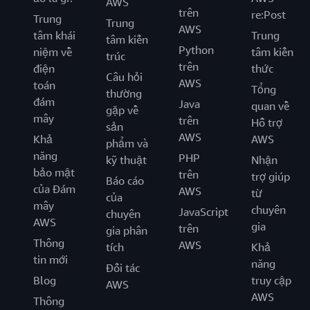
AWS
trên
re:Post
Trung
Trung
AWS
tâm khái
Trung
tâm kiến
Python
niệm về
tâm kiến
trúc
trên
điện
thức
Câu hỏi
AWS
toán
Tổng
thường
đám
Java
quan về
gặp về
mây
trên
Hỗ trợ
sản
AWS
Khả
AWS
phẩm và
năng
PHP
kỹ thuật
Nhận
bảo mật
trên
trợ giúp
Báo cáo
của Đám
AWS
từ
của
mây
chuyên
JavaScript
chuyên
AWS
gia
trên
gia phân
Thông
AWS
tích
Khả
tin mới
năng
Đối tác
Blog
truy cập
AWS
AWS
Thông