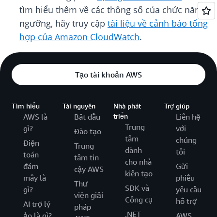
tìm hiểu thêm về các thông số của chức năng
ngưỡng, hãy truy cập
tài liệu về cảnh báo tổng
hợp của Amazon CloudWatch
.
Tạo tài khoản AWS
Tìm hiểu
Tài nguyên
Nhà phát
Trợ giúp
AWS là
Bắt đầu
triển
Liên hệ
Trung
gì?
với
Đào tạo
tâm
chúng
Điện
Trung
dành
tôi
toán
tâm tin
cho nhà
đám
Gửi
cậy AWS
kiến tạo
mây là
phiếu
Thư
SDK và
gì?
yêu cầu
viện giải
Công cụ
hỗ trợ
AI trợ lý
pháp
.NET
ảo là gì?
AWS